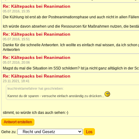
Re: Kältepacks bei Reanimation
05.07.2016, 15:35
Die Kühlung ist erst ab der Postreanimationsphase und auch nicht in allen Fäl
Ich würde davon absehen und die Ressourcen für Maßnahmen nutzen, die bestät
Re: Kältepacks bei Reanimation
05.07.2016, 15:51
Danke für die schnelle Antworten. Ich wollte es einfach mal wissen, da ich schon
Antworten
Re: Kältepacks bei Reanimation
05.07.2016, 20:06
Magst du mal die Situation im SSD schildern? Ist ja nicht ganz alltäglich in de
Re: Kältepacks bei Reanimation
23.11.2021, 18:41
leuchtreklamefahrer hat geschrieben:
Kannst du dir sparen - versuche einfach anständig zu drücken...
stimmt, so würde ich das auch sehen:-)
Antwort erstellen
Gehe zu: