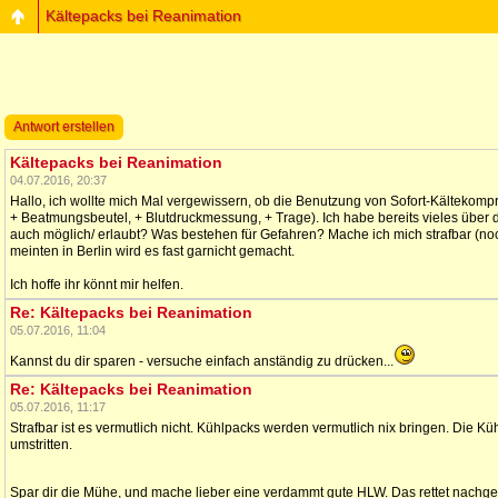
Kältepacks bei Reanimation
Antwort erstellen
Kältepacks bei Reanimation
04.07.2016, 20:37
Hallo, ich wollte mich Mal vergewissern, ob die Benutzung von Sofort-Kältekomp
+ Beatmungsbeutel, + Blutdruckmessung, + Trage). Ich habe bereits vieles über 
auch möglich/ erlaubt? Was bestehen für Gefahren? Mache ich mich strafbar (noc
meinten in Berlin wird es fast garnicht gemacht.
Ich hoffe ihr könnt mir helfen.
Re: Kältepacks bei Reanimation
05.07.2016, 11:04
Kannst du dir sparen - versuche einfach anständig zu drücken...
Re: Kältepacks bei Reanimation
05.07.2016, 11:17
Strafbar ist es vermutlich nicht. Kühlpacks werden vermutlich nix bringen. Die 
umstritten.
Spar dir die Mühe, und mache lieber eine verdammt gute HLW. Das rettet nach