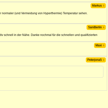
↓
Markus
über normaler (und Vermeidung von Hyperthermie) Temperatur sehen.
↓
SaniBerlin
tiv schnell in der Nähe. Danke nochmal für die schnellen und qualifizierten
↓
Maxi
↓
Peterjona5