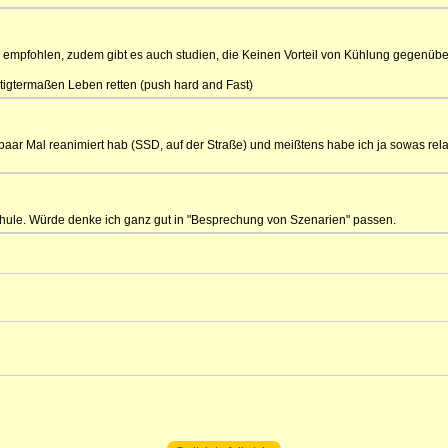
len empfohlen, zudem gibt es auch studien, die Keinen Vorteil von Kühlung gegen
igtermaßen Leben retten (push hard and Fast)
 paar Mal reanimiert hab (SSD, auf der Straße) und meißtens habe ich ja sowas rela
r Schule. Würde denke ich ganz gut in "Besprechung von Szenarien" passen.