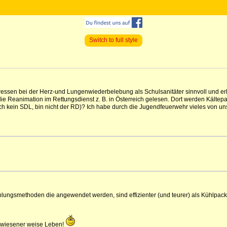
Switch to full style
ressen bei der Herz-und Lungenwiederbelebung als Schulsanitäter sinnvoll und er
die Reanimation im Rettungsdienst z. B. in Österreich gelesen. Dort werden Kälte
h kein SDL, bin nicht der RD)? Ich habe durch die Jugendfeuerwehr vieles von uns
Kühlungsmethoden die angewendet werden, sind effizienter (und teurer) als Kühlpac
gewiesener weise Leben!