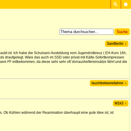
↓
SaniBerlin
laubt ist. Ich habe die Schulsani-Ausbildung vom Jugendrotkreuz ( EH-Kurs 16h,
pads draufgelegt. Wäre das auch im SSD oder privat mit Kälte-Sofortkompressen
ere FF mitbekommen, da diese sehr sehr oft Vorraushelfereinsätze fährt und die
↓
leuchtreklamefahrer
↓
M1k3
ks. Ob Kühlen während der Reanimation überhaupt eine gute Idee ist, ist