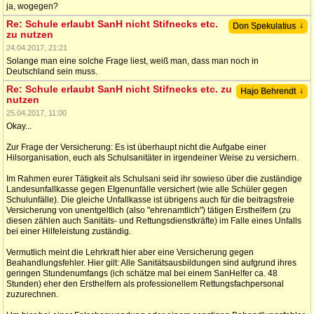
ja, wogegen?
Re: Schule erlaubt SanH nicht Stifnecks etc.
↓
Don Spekulatius
zu nutzen
24.04.2017, 21:21
Solange man eine solche Frage liest, weiß man, dass man noch in
Deutschland sein muss.
Re: Schule erlaubt SanH nicht Stifnecks etc. zu
↓
Hajo Behrendt
nutzen
25.04.2017, 11:00
Okay...
Zur Frage der Versicherung: Es ist überhaupt nicht die Aufgabe einer
Hilsorganisation, euch als Schulsanitäter in irgendeiner Weise zu versichern.
Im Rahmen eurer Tätigkeit als Schulsani seid ihr sowieso über die zuständige
Landesunfallkasse gegen EIgenunfälle versichert (wie alle Schüler gegen
Schulunfälle). Die gleiche Unfallkasse ist übrigens auch für die beitragsfreie
Versicherung von unentgeltlich (also "ehrenamtlich") tätigen Ersthelfern (zu
diesen zählen auch Sanitäts- und Rettungsdienstkräfte) im Falle eines Unfalls
bei einer Hilfeleistung zuständig.
Vermutlich meint die Lehrkraft hier aber eine Versicherung gegen
Beahandlungsfehler. Hier gilt: Alle Sanitätsausbildungen sind aufgrund ihres
geringen Stundenumfangs (ich schätze mal bei einem SanHelfer ca. 48
Stunden) eher den Ersthelfern als professionellem Rettungsfachpersonal
zuzurechnen.