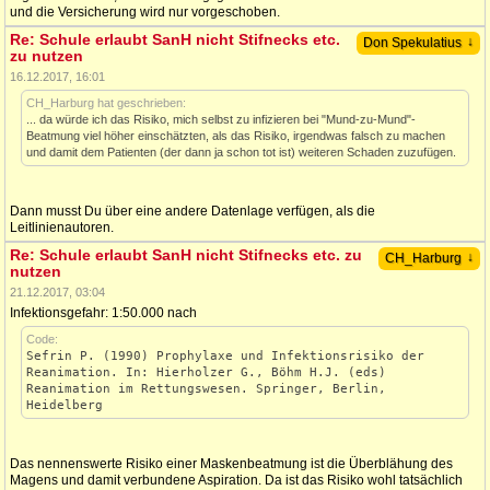
und die Versicherung wird nur vorgeschoben.
Re: Schule erlaubt SanH nicht Stifnecks etc.
↓
Don Spekulatius
zu nutzen
16.12.2017, 16:01
CH_Harburg hat geschrieben:
... da würde ich das Risiko, mich selbst zu infizieren bei "Mund-zu-Mund"-
Beatmung viel höher einschätzten, als das Risiko, irgendwas falsch zu machen
und damit dem Patienten (der dann ja schon tot ist) weiteren Schaden zuzufügen.
Dann musst Du über eine andere Datenlage verfügen, als die
Leitlinienautoren.
Re: Schule erlaubt SanH nicht Stifnecks etc. zu
↓
CH_Harburg
nutzen
21.12.2017, 03:04
Infektionsgefahr: 1:50.000 nach
Code:
Sefrin P. (1990) Prophylaxe und Infektionsrisiko der
Reanimation. In: Hierholzer G., Böhm H.J. (eds)
Reanimation im Rettungswesen. Springer, Berlin,
Heidelberg
Das nennenswerte Risiko einer Maskenbeatmung ist die Überblähung des
Magens und damit verbundene Aspiration. Da ist das Risiko wohl tatsächlich