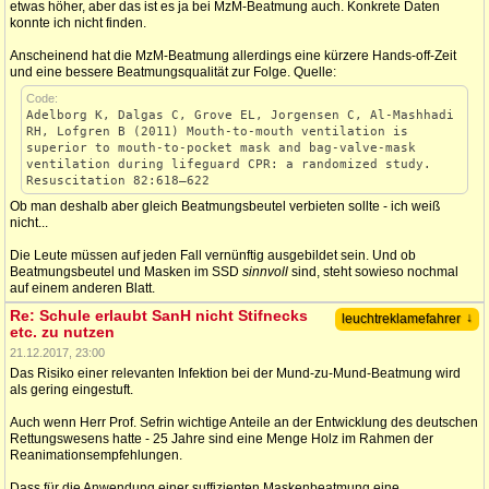
etwas höher, aber das ist es ja bei MzM-Beatmung auch. Konkrete Daten
konnte ich nicht finden.
Anscheinend hat die MzM-Beatmung allerdings eine kürzere Hands-off-Zeit
und eine bessere Beatmungsqualität zur Folge. Quelle:
Code:
Adelborg K, Dalgas C, Grove EL, Jorgensen C, Al-Mashhadi
RH, Lofgren B (2011) Mouth-to-mouth ventilation is
superior to mouth-to-pocket mask and bag-valve-mask
ventilation during lifeguard CPR: a randomized study.
Resuscitation 82:618–622
Ob man deshalb aber gleich Beatmungsbeutel verbieten sollte - ich weiß
nicht...
Die Leute müssen auf jeden Fall vernünftig ausgebildet sein. Und ob
Beatmungsbeutel und Masken im SSD
sinnvoll
sind, steht sowieso nochmal
auf einem anderen Blatt.
Re: Schule erlaubt SanH nicht Stifnecks
↓
leuchtreklamefahrer
etc. zu nutzen
21.12.2017, 23:00
Das Risiko einer relevanten Infektion bei der Mund-zu-Mund-Beatmung wird
als gering eingestuft.
Auch wenn Herr Prof. Sefrin wichtige Anteile an der Entwicklung des deutschen
Rettungswesens hatte - 25 Jahre sind eine Menge Holz im Rahmen der
Reanimationsempfehlungen.
Dass für die Anwendung einer suffizienten Maskenbeatmung eine