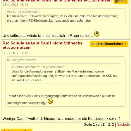
Re: Schule erlaubt SanH nicht Stifnecks etc. zu nutzen
↓
gorld
23.12.2017, 18:20
SebiG hat geschrieben:
Ich für meinen Teil würde behaupten, dass ich eine akkurate Maskenbeatmung
erst nach dem RS-Klinikpraktikum zustande gebracht habe.
Und selbst das würde ich noch deutlich in Frage stellen...
Re: Schule erlaubt SanH nicht Stifnecks
↓
leuchtreklamefahrer
etc. zu nutzen
25.12.2017, 12:15
thh hat geschrieben:
leuchtreklamefahrer hat geschrieben:
Dass für die Anwendung einer suffizienten Maskenbeatmung eine
umfangreiche Ausbildung nötig ist würde ich so unterschreiben. Im SSD hat
sie somit nix verloren.
Tatsächlich? Wie viele Lehrgangstage entfallen denn üblicherweise auf diese
"umfangreiche" Ausbildung?
Wenige. Darauf wollte ich hinaus - was muss also die Konsequenz sein...?
Seite
1
von
2
:
1
,
2
|
Nächste