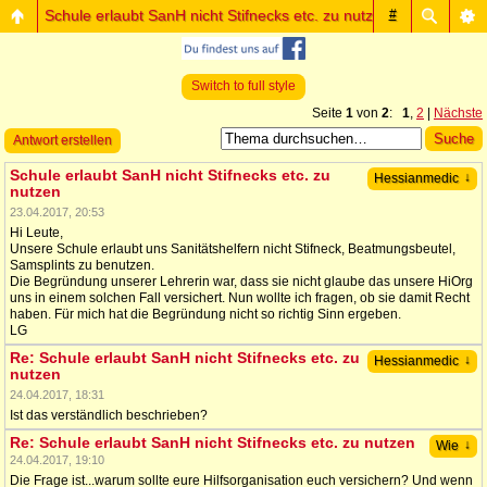
Schule erlaubt SanH nicht Stifnecks etc. zu nutzen
#
Switch to full style
Seite
1
von
2
:
1
,
2
|
Nächste
Antwort erstellen
Schule erlaubt SanH nicht Stifnecks etc. zu
↓
Hessianmedic
nutzen
23.04.2017, 20:53
Hi Leute,
Unsere Schule erlaubt uns Sanitätshelfern nicht Stifneck, Beatmungsbeutel,
Samsplints zu benutzen.
Die Begründung unserer Lehrerin war, dass sie nicht glaube das unsere HiOrg
uns in einem solchen Fall versichert. Nun wollte ich fragen, ob sie damit Recht
haben. Für mich hat die Begründung nicht so richtig Sinn ergeben.
LG
Re: Schule erlaubt SanH nicht Stifnecks etc. zu
↓
Hessianmedic
nutzen
24.04.2017, 18:31
Ist das verständlich beschrieben?
Re: Schule erlaubt SanH nicht Stifnecks etc. zu nutzen
↓
Wie
24.04.2017, 19:10
Die Frage ist...warum sollte eure Hilfsorganisation euch versichern? Und wenn