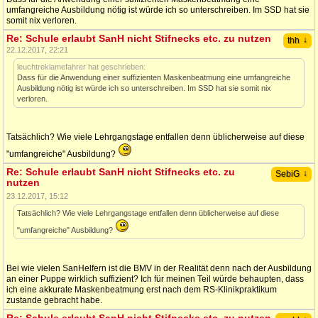
umfangreiche Ausbildung nötig ist würde ich so unterschreiben. Im SSD hat sie
somit nix verloren.
Re: Schule erlaubt SanH nicht Stifnecks etc. zu nutzen
↓
thh
22.12.2017, 22:21
leuchtreklamefahrer hat geschrieben:
Dass für die Anwendung einer suffizienten Maskenbeatmung eine umfangreiche
Ausbildung nötig ist würde ich so unterschreiben. Im SSD hat sie somit nix
verloren.
Tatsächlich? Wie viele Lehrgangstage entfallen denn üblicherweise auf diese
"umfangreiche" Ausbildung?
Re: Schule erlaubt SanH nicht Stifnecks etc. zu
↓
SebiG
nutzen
23.12.2017, 15:12
Tatsächlich? Wie viele Lehrgangstage entfallen denn üblicherweise auf diese
"umfangreiche" Ausbildung?
Bei wie vielen SanHelfern ist die BMV in der Realität denn nach der Ausbildung
an einer Puppe wirklich suffizient? Ich für meinen Teil würde behaupten, dass
ich eine akkurate Maskenbeatmung erst nach dem RS-Klinikpraktikum
zustande gebracht habe.