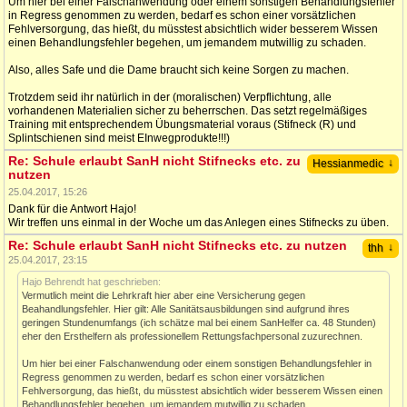
Um hier bei einer Falschanwendung oder einem sonstigen Behandlungsfehler
in Regress genommen zu werden, bedarf es schon einer vorsätzlichen
Fehlversorgung, das hießt, du müsstest absichtlich wider besserem Wissen
einen Behandlungsfehler begehen, um jemandem mutwillig zu schaden.
Also, alles Safe und die Dame braucht sich keine Sorgen zu machen.
Trotzdem seid ihr natürlich in der (moralischen) Verpflichtung, alle
vorhandenen Materialien sicher zu beherrschen. Das setzt regelmäßiges
Training mit entsprechendem Übungsmaterial voraus (Stifneck (R) und
Splintschienen sind meist EInwegprodukte!!!)
Re: Schule erlaubt SanH nicht Stifnecks etc. zu
↓
Hessianmedic
nutzen
25.04.2017, 15:26
Dank für die Antwort Hajo!
Wir treffen uns einmal in der Woche um das Anlegen eines Stifnecks zu üben.
Re: Schule erlaubt SanH nicht Stifnecks etc. zu nutzen
↓
thh
25.04.2017, 23:15
Hajo Behrendt hat geschrieben:
Vermutlich meint die Lehrkraft hier aber eine Versicherung gegen
Beahandlungsfehler. Hier gilt: Alle Sanitätsausbildungen sind aufgrund ihres
geringen Stundenumfangs (ich schätze mal bei einem SanHelfer ca. 48 Stunden)
eher den Ersthelfern als professionellem Rettungsfachpersonal zuzurechnen.
Um hier bei einer Falschanwendung oder einem sonstigen Behandlungsfehler in
Regress genommen zu werden, bedarf es schon einer vorsätzlichen
Fehlversorgung, das hießt, du müsstest absichtlich wider besserem Wissen einen
Behandlungsfehler begehen, um jemandem mutwillig zu schaden.