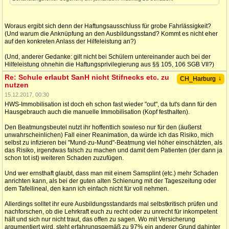
Woraus ergibt sich denn der Haftungsausschluss für grobe Fahrlässigkeit?
(Und warum die Anknüpfung an den Ausbildungsstand? Kommt es nicht eher
auf den konkreten Anlass der Hilfeleistung an?)
(Und, anderer Gedanke: gilt nicht bei Schülern untereinander auch bei der
Hilfeleistung ohnehin die Haftungsprivilegierung aus §§ 105, 106 SGB VII?)
Re: Schule erlaubt SanH nicht Stifnecks etc. zu
↓
CH_Harburg
nutzen
15.12.2017, 00:30
HWS-Immobilisation ist doch eh schon fast wieder "out", da tut's dann für den
Hausgebrauch auch die manuelle Immobilisation (Kopf festhalten).
Den Beatmungsbeutel nutzt ihr hoffentlich sowieso nur für den (äußerst
unwahrscheinlichen) Fall einer Reanimation, da würde ich das Risiko, mich
selbst zu infizieren bei "Mund-zu-Mund"-Beatmung viel höher einschätzten, als
das Risiko, irgendwas falsch zu machen und damit dem Patienten (der dann ja
schon tot ist) weiteren Schaden zuzufügen.
Und wer ernsthaft glaubt, dass man mit einem Samsplint (etc.) mehr Schaden
anrichten kann, als bei der guten alten Schienung mit der Tageszeitung oder
dem Tafellineal, den kann ich einfach nicht für voll nehmen.
Allerdings solltet ihr eure Ausbildungsstandards mal selbstkritisch prüfen und
nachforschen, ob die Lehrkraft euch zu recht oder zu unrecht für inkompetent
hält und sich nur nicht traut, das offen zu sagen. Wo mit Versicherung
argumentiert wird, steht erfahrungsgemäß zu 97% ein anderer Grund dahinter