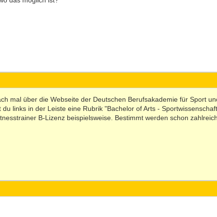
 wo das möglich ist?
ach mal über die Webseite der Deutschen Berufsakademie für Sport u
 du links in der Leiste eine Rubrik "Bachelor of Arts - Sportwissenscha
tnesstrainer B-Lizenz beispielsweise. Bestimmt werden schon zahlreic