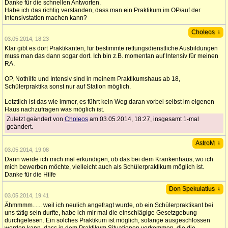
Danke für die schnellen Antworten.
Habe ich das richtig verstanden, dass man ein Praktikum im OP/auf der
Intensivstation machen kann?
↓
Choleos
03.05.2014, 18:23
Klar gibt es dort Praktikanten, für bestimmte rettungsdienstliche Ausbildungen
muss man das dann sogar dort. Ich bin z.B. momentan auf Intensiv für meinen
RA.
OP, Nothilfe und Intensiv sind in meinem Praktikumshaus ab 18,
Schülerpraktika sonst nur auf Station möglich.
Letztlich ist das wie immer, es führt kein Weg daran vorbei selbst im eigenen
Haus nachzufragen was möglich ist.
Zuletzt geändert von
Choleos
am 03.05.2014, 18:27, insgesamt 1-mal
geändert.
↓
AstroM
03.05.2014, 19:08
Dann werde ich mich mal erkundigen, ob das bei dem Krankenhaus, wo ich
mich bewerben möchte, vielleicht auch als Schülerpraktikum möglich ist.
Danke für die Hilfe
↓
Don Spekulatius
03.05.2014, 19:41
Ähmmmm...... weil ich neulich angefragt wurde, ob ein Schülerpraktikant bei
uns tätig sein durfte, habe ich mir mal die einschlägige Gesetzgebung
durchgelesen. Ein solches Praktikum ist möglich, solange ausgeschlossen