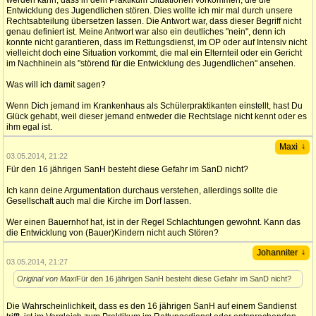
werden kann, dass in dem Praktikum Situationen vorkommen, die die
Entwicklung des Jugendlichen stören. Dies wollte ich mir mal durch unsere
Rechtsabteilung übersetzen lassen. Die Antwort war, dass dieser Begriff nicht
genau definiert ist. Meine Antwort war also ein deutliches "nein", denn ich
konnte nicht garantieren, dass im Rettungsdienst, im OP oder auf Intensiv nicht
vielleicht doch eine Situation vorkommt, die mal ein Elternteil oder ein Gericht
im Nachhinein als "störend für die Entwicklung des Jugendlichen" ansehen.
Was will ich damit sagen?
Wenn Dich jemand im Krankenhaus als Schülerpraktikanten einstellt, hast Du
Glück gehabt, weil dieser jemand entweder die Rechtslage nicht kennt oder es
ihm egal ist.
↓
Maxi
03.05.2014, 21:22
Für den 16 jährigen SanH besteht diese Gefahr im SanD nicht?
Ich kann deine Argumentation durchaus verstehen, allerdings sollte die
Gesellschaft auch mal die Kirche im Dorf lassen.
Wer einen Bauernhof hat, ist in der Regel Schlachtungen gewohnt. Kann das
die Entwicklung von (Bauer)Kindern nicht auch Stören?
↓
Johanniter
03.05.2014, 21:27
Original von Maxi
Für den 16 jährigen SanH besteht diese Gefahr im SanD nicht?
Die Wahrscheinlichkeit, dass es den 16 jährigen SanH auf einem Sandienst