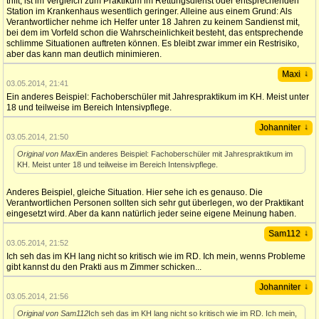
trifft, ist im Vergleich zum Praktikum im Rettungsdienst oder entsprechenden
Station im Krankenhaus wesentlich geringer. Alleine aus einem Grund: Als
Verantwortlicher nehme ich Helfer unter 18 Jahren zu keinem Sandienst mit,
bei dem im Vorfeld schon die Wahrscheinlichkeit besteht, das entsprechende
schlimme Situationen auftreten können. Es bleibt zwar immer ein Restrisiko,
aber das kann man deutlich minimieren.
↓
Maxi
03.05.2014, 21:41
Ein anderes Beispiel: Fachoberschüler mit Jahrespraktikum im KH. Meist unter
18 und teilweise im Bereich Intensivpflege.
↓
Johanniter
03.05.2014, 21:50
Original von Maxi
Ein anderes Beispiel: Fachoberschüler mit Jahrespraktikum im
KH. Meist unter 18 und teilweise im Bereich Intensivpflege.
Anderes Beispiel, gleiche Situation. Hier sehe ich es genauso. Die
Verantwortlichen Personen sollten sich sehr gut überlegen, wo der Praktikant
eingesetzt wird. Aber da kann natürlich jeder seine eigene Meinung haben.
↓
Sam112
03.05.2014, 21:52
Ich seh das im KH lang nicht so kritisch wie im RD. Ich mein, wenns Probleme
gibt kannst du den Prakti aus m Zimmer schicken...
↓
Johanniter
03.05.2014, 21:56
Original von Sam112
Ich seh das im KH lang nicht so kritisch wie im RD. Ich mein,