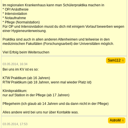
Im regionalen Krankenhaus kann man Schülerpraktika machen in
* OP/ Anästhesie
* Intensivstation
* Notaufnahme
* Pflege (Normalstation)
Für OP und Intensivstation musst du dich mit einigem Vorlauf bewerben wegen
einer Hygieneunterweisung.
Praktika sind auch in allen anderen Altenheimen und teilweise in den
medizinischen Fakultäten (Forschungsarbeit) der Universitäten möglich.
Viel Erfolg beim Weitersuchen
↓
Sam112
03.05.2014, 16:34
Bei uns im KV ist es so:
KTW Praktikum (ab 16 Jahren)
RTW Praktikum (ab 18 Jahren, wenn mal wieder Platz ist)
Klinikpraktikum:
nur auf Station in der Pflege (ab 17 Jahren)
Pflegeheim (ich glaub ab 14 Jahren und da dann nicht in der Pflege)
Alles andere wird bei uns nur über Kontakte was.
↓
AstroM
03.05.2014, 17:53