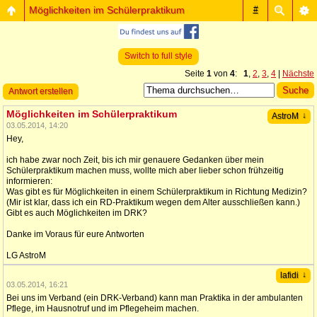
Möglichkeiten im Schülerpraktikum
#
Switch to full style
Seite
1
von
4
:
1
,
2
,
3
,
4
|
Nächste
Antwort erstellen
Möglichkeiten im Schülerpraktikum
↓
AstroM
03.05.2014, 14:20
Hey,
ich habe zwar noch Zeit, bis ich mir genauere Gedanken über mein
Schülerpraktikum machen muss, wollte mich aber lieber schon frühzeitig
informieren:
Was gibt es für Möglichkeiten in einem Schülerpraktikum in Richtung Medizin?
(Mir ist klar, dass ich ein RD-Praktikum wegen dem Alter ausschließen kann.)
Gibt es auch Möglichkeiten im DRK?
Danke im Voraus für eure Antworten
LG AstroM
↓
lafidi
03.05.2014, 16:21
Bei uns im Verband (ein DRK-Verband) kann man Praktika in der ambulanten
Pflege, im Hausnotruf und im Pflegeheim machen.