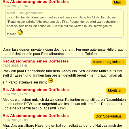
Re: Absicherung eines Dorffestes
↓
Maxi
03.07.2015, 16:34
Moritz B. hat geschrieben:
Ja ich bin bei der Feuerwehr und es sind Leute von Jung bis Alt da. Es gibt auch
"Rettungsdienstliche" Absicherung also First Responder es wird wahrscheinlich
aber so sein dass ich schon ca. 6-8 min auf die warten muss Deswegen die
tasche
Dann lass deinen privaten Kram doch daheim. Für eine gute Erste Hilfe braucht
man höchstens ein paar Einmalhandschuhe und ein Telefon.
Re: Absicherung eines Dorffestes
↓
sophia.mag.kekse
04.07.2015, 13:46
Pack ein paar Handschuhe und dein Handy ein. Setz dir eine Mütze auf Und
stell dir Essen und Trinken (am besten gekühlt) bereit - mehr braucht man als
ein Parkplatzeinweiser nicht
Re: Absicherung eines Dorffestes
↓
Moritz B.
05.07.2015, 17:22
Also es war schon nützlich da wir einen Patienten mit unstillbaren Nasenbluten
hatten ( ohne RTW, hatte aufgehört wie ich da war mit den First Respondern)
und eine Patientin mit Kollaps (mit RTW)
Re: Absicherung eines Dorffestes
↓
Don Spekulatius
05.07.2015, 18:09
Aha. Das unstillbare Nasenbluten hat von selbst aufgehört. Hat das auch der