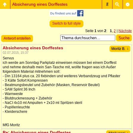
Absicherung eines Dorffestes
#
Switch to full style
Seite
1
von
2
:
1
,
2
|
Nächste
Antwort erstellen
Absicherung eines Dorffestes
↓
Moritz B.
02.07.2015, 15:37
Servus
ich werde am Sonntag Parkplatz einweisen müssen bei einem Dorffest
und nehme deshalb mein San-Tasche mit, wollte fragen was ich Außer
folgendem Material mitnehmen soll:
- Din 13164 plus ca. 20 fixbinden und weiteres Verbandzeug und Pflaster
- 3 Kälte Sofort Kompressen
- Beatmungsbeutel und Zubehör (Masken, Reservoir Beutel)
- SAM Splint 36 Inch
- Warnweste
- Blutdruckmessung + Zubehör
- NaCI 4x10 ml Ampullen + 2x10 ml Spritzen steril
- Pupillenleuchte
- Kleiderschere
MfG Moritz
Re: Absicherung eines Dorffestes