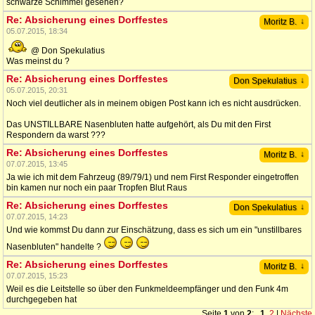
schwarze Schimmel gesehen?
Re: Absicherung eines Dorffestes
↓
Moritz B.
05.07.2015, 18:34
@ Don Spekulatius
Was meinst du ?
Re: Absicherung eines Dorffestes
↓
Don Spekulatius
05.07.2015, 20:31
Noch viel deutlicher als in meinem obigen Post kann ich es nicht ausdrücken.
Das UNSTILLBARE Nasenbluten hatte aufgehört, als Du mit den First
Respondern da warst ???
Re: Absicherung eines Dorffestes
↓
Moritz B.
07.07.2015, 13:45
Ja wie ich mit dem Fahrzeug (89/79/1) und nem First Responder eingetroffen
bin kamen nur noch ein paar Tropfen Blut Raus
Re: Absicherung eines Dorffestes
↓
Don Spekulatius
07.07.2015, 14:23
Und wie kommst Du dann zur Einschätzung, dass es sich um ein "unstillbares
Nasenbluten" handelte ?
Re: Absicherung eines Dorffestes
↓
Moritz B.
07.07.2015, 15:23
Weil es die Leitstelle so über den Funkmeldeempfänger und den Funk 4m
durchgegeben hat
Seite
1
von
2
:
1
,
2
|
Nächste