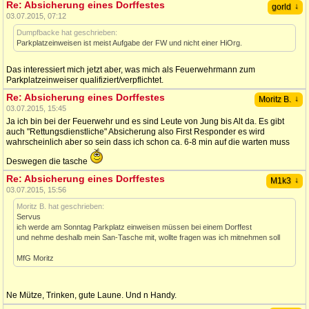
Re: Absicherung eines Dorffestes
↓
gorld
03.07.2015, 07:12
Dumpfbacke hat geschrieben:
Parkplatzeinweisen ist meist Aufgabe der FW und nicht einer HiOrg.
Das interessiert mich jetzt aber, was mich als Feuerwehrmann zum
Parkplatzeinweiser qualifiziert/verpflichtet.
Re: Absicherung eines Dorffestes
↓
Moritz B.
03.07.2015, 15:45
Ja ich bin bei der Feuerwehr und es sind Leute von Jung bis Alt da. Es gibt
auch "Rettungsdienstliche" Absicherung also First Responder es wird
wahrscheinlich aber so sein dass ich schon ca. 6-8 min auf die warten muss
Deswegen die tasche
Re: Absicherung eines Dorffestes
↓
M1k3
03.07.2015, 15:56
Moritz B. hat geschrieben:
Servus
ich werde am Sonntag Parkplatz einweisen müssen bei einem Dorffest
und nehme deshalb mein San-Tasche mit, wollte fragen was ich mitnehmen soll
MfG Moritz
Ne Mütze, Trinken, gute Laune. Und n Handy.