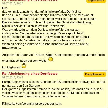
↓
Allgäusani
02.07.2015, 16:24
Hey,
das kommt jetzt natürlich darauf an, wie groß das Dorffest ist,
und ob du als Einweiser der einzige zur Absicherung bist, falls was ist.
Ob du jetzt unbedingt so viel mitnehmen willst, ist ja deine Entscheidung.
Die NaCl-Ampullen find ich samt Spritzen bei SanA eher überflüssig.
Nimm lieber viel für dich selbst zum Trinken mit!
Was erwartest du von dem Dorffest, wie groß ist das ganze,
in der prallen Sonne, eher ältere Leute, gibt's was sportliches?
Ich würds eher daran ausrichten, mit was du effizient helfen kannst,
und nach Art der Verletzungen, die am wahrscheinlichsten sind.
Wenn du deine gesamte San-Tasche mitnehme willst ist das deine
Entscheidung.
Auf jeden Fall: ganz viel Trinken, Käppi, Sonnencreme, morgen vermute ich da
eher Hitzeschäden bei dem Wetter
Lg, Allgäusani
Re: Absicherung eines Dorffestes
↓
Dumpfbacke
02.07.2015, 23:49
Parkplatzeinweisen ist meist Aufgabe der FW und nicht einer HiOrg. Diese sind
normal auf den San-Stationen.
Den ganzen aufgelisteten Krempel zuhause lassen, und dafür den Rucksack
voll mit Wasser-/ Colaflaschen füllen. Oder gleich ne Kühlbox irgendwo im
Schatten lagern. Damit hast du auf alle Fälle mehr.
PSA sollte vom Veranstalter vorgegeben sein.