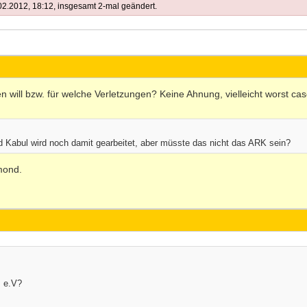
2.2012, 18:12, insgesamt 2-mal geändert.
will bzw. für welche Verletzungen? Keine Ahnung, vielleicht worst cas
d Kabul wird noch damit gearbeitet, aber müsste das nicht das ARK sein?
mond.
 e.V?