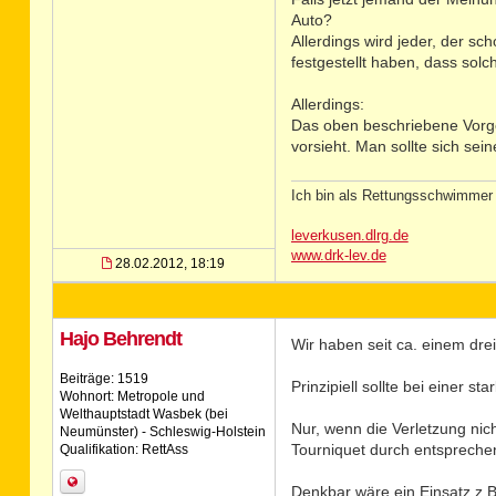
Auto?
Allerdings wird jeder, der s
festgestellt haben, dass sol
Allerdings:
Das oben beschriebene Vorgeh
vorsieht. Man sollte sich sei
Ich bin als Rettungsschwimmer 
leverkusen.dlrg.de
www.drk-lev.de
28.02.2012, 18:19
Hajo Behrendt
Wir haben seit ca. einem drei
Beiträge: 1519
Prinzipiell sollte bei einer
Wohnort: Metropole und
Welthauptstadt Wasbek (bei
Nur, wenn die Verletzung nic
Neumünster) - Schleswig-Holstein
Tourniquet durch entspreche
Qualifikation: RettAss
Denkbar wäre ein Einsatz z.