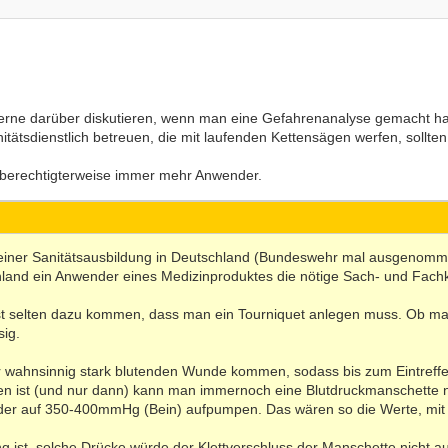
gerne darüber diskutieren, wenn man eine Gefahrenanalyse gemacht ha
itätsdienstlich betreuen, die mit laufenden Kettensägen werfen, sollten
e berechtigterweise immer mehr Anwender.
n keiner Sanitätsausbildung in Deutschland (Bundeswehr mal ausgenomm
hland ein Anwender eines Medizinproduktes die nötige Sach- und Fach
t selten dazu kommen, dass man ein Tourniquet anlegen muss. Ob man
sig.
iner wahnsinnig stark blutenden Wunde kommen, sodass bis zum Eintref
ßen ist (und nur dann) kann man immernoch eine Blutdruckmanschette n
 auf 350-400mmHg (Bein) aufpumpen. Das wären so die Werte, mit de
ng ist, solche Drücke würde der Klettverschluss der Manschette nicht a