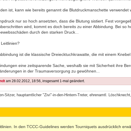
den ist, kann wie bereits genannt die Blutdruckmanschette verwendet
pdruck nur so hoch ansetzten, dass die Blutung sistiert. Fest vorgeg
überschritten wird, kommt es doch bereits zu einer Abbindung. Bei so
 Gewebsschäden durch den starken Druck...
Leitlinien?
bbindung ist die klassische Dreiecktuchkrawatte, die mit einem Knebel s
dungen eine zeitsparende Sache, weshalb sie mit Sicherheit ihre Ber
ränderungen in der Traumaversorgung zu gewöhnen...
ndt
am 28.02.2012, 18:56, insgesamt 1-mal geändert.
-Sitzer, hauptamtlicher "Zivi"-in-den-Hintern-Treter, ehrenamtl. Löschknech
eitlinien. In den TCCC-Guidelines werden Tourniquets ausdrücklich erw