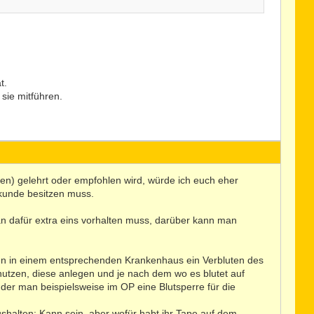
t.
 sie mitführen.
en) gelehrt oder empfohlen wird, würde ich euch eher
kunde besitzen muss.
 dafür extra eins vorhalten muss, darüber kann man
fen in einem entsprechenden Krankenhaus ein Verbluten des
utzen, diese anlegen und je nach dem wo es blutet auf
r man beispielsweise im OP eine Blutsperre für die
ushalten: Kann sein, aber wofür habt ihr Tape auf dem