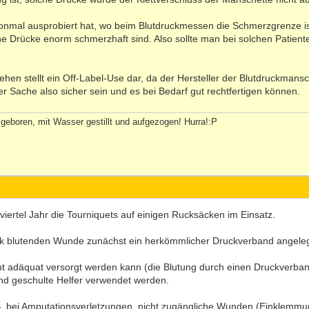
chonmal ausprobiert hat, wo beim Blutdruckmessen die Schmerzgrenze i
che Drücke enorm schmerzhaft sind. Also sollte man bei solchen Patient
en stellt ein Off-Label-Use dar, da der Hersteller der Blutdruckmansc
ner Sache also sicher sein und es bei Bedarf gut rechtfertigen können.
geboren, mit Wasser gestillt und aufgezogen! Hurra!:P
viertel Jahr die Tourniquets auf einigen Rucksäcken im Einsatz.
 stark blutenden Wunde zunächst ein herkömmlicher Druckverband angele
ht adäquat versorgt werden kann (die Blutung durch einen Druckverband 
nd geschulte Helfer verwendet werden.
B. bei Amputationsverletzungen, nicht zugängliche Wunden (Einklemmu