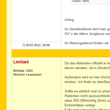
Sonst: Nein.
Unfug.
Im Sanitätsdienst darf man 
OV´s die öfters Jongleure san
Im Rettungsdienst finden si
28.02.2012, 18:08
LevSani
Da das Abbinden offiziell i
davon abraten, da in Deutsc
Beiträge: 2682
Wohnort: Leverkusen
Außerdem wird es hier höchs
streiten. Ich finde es überflüs
Sollte es wirklich mal zu e
Patienten nicht auszuschlie
etwa 250-300mmHg (Arm) oder
Extremitäten anlegt.
Falls jetzt jemand der Meinu