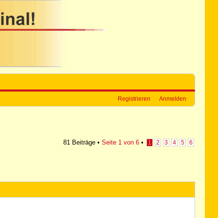
Registrieren
Anmelden
81 Beiträge •
Seite
1
von
6
•
1
2
3
4
5
6