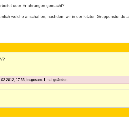
arbeitet oder Erfahrungen gemacht?
nämlich welche anschaffen, nachdem wir in der letzten Gruppenstunde
.V?
02.2012, 17:33, insgesamt 1-mal geändert.