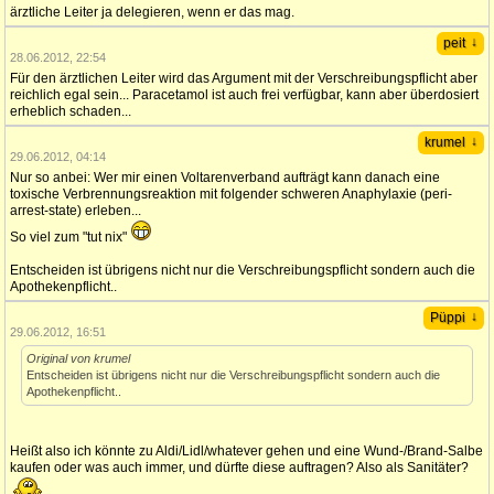
ärztliche Leiter ja delegieren, wenn er das mag.
↓
peit
28.06.2012, 22:54
Für den ärztlichen Leiter wird das Argument mit der Verschreibungspflicht aber
reichlich egal sein... Paracetamol ist auch frei verfügbar, kann aber überdosiert
erheblich schaden...
↓
krumel
29.06.2012, 04:14
Nur so anbei: Wer mir einen Voltarenverband aufträgt kann danach eine
toxische Verbrennungsreaktion mit folgender schweren Anaphylaxie (peri-
arrest-state) erleben...
So viel zum "tut nix"
Entscheiden ist übrigens nicht nur die Verschreibungspflicht sondern auch die
Apothekenpflicht..
↓
Püppi
29.06.2012, 16:51
Original von krumel
Entscheiden ist übrigens nicht nur die Verschreibungspflicht sondern auch die
Apothekenpflicht..
Heißt also ich könnte zu Aldi/Lidl/whatever gehen und eine Wund-/Brand-Salbe
kaufen oder was auch immer, und dürfte diese auftragen? Also als Sanitäter?