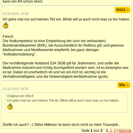
kann ein RA schon eher)
↓
M1k3
01.02.2013, 19:50
Ich gehe mal nur auf meinen Teil ein, Blinki will ja auch noch was zu tun haben.
Falsch.
Die Notkompetenz ist eine Empfehlung der (von mir verhassten)
Bundesärztekammer (BÄK), die Ausschließlich für RettAss gilt, und gewisse
Maßnahmen und Medikamente empfiehlt, bei ganz strenger
"Indikationsstellung".
Der rechtfertigende Notstand §34 StGB gilt für Jedermann, und sollte die
Maßnahme indiziert und richtig durchgeführt worden sein, ist es belanglos wer
es tut. Dabei ist unerheblich ob und wo ein Arzt ist, wichtig ist die
Verhältnismäßigkeit, und die Notwendigkeit derMaßnahme (grob).
↓
Wie
01.02.2013, 19:55
Original von M1k3
Ich gehe mal nur auf meinen Teil ein, Blinki will ja auch noch was zu tun haben.
Dürfte ich auch? ;-) Stiller Mitleser ist dann doch nicht so mein Traumjob...
Seite
1
von
3
:
1
,
2
,
3
|
Nächste