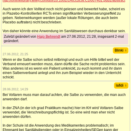
http://onlinelibrary.wiley.com/doi/10.1002/14651858.CD007402.pub2/abstract
Auch wenn ich den Volltext noch nicht gelesen und bewertet habe, scheint es
in Plazebo-Kontrollierten RCTs einen signifikanten Verbesserungseffekt zu
geben. Nebenwirkungen werden (außer lokale Rötungen, die auch beim
Placebo auftraten) nicht beschrieben.
Von daher könnte eine Anwendung im Sanitätswesen durchaus denkbar sein.
Zuletzt geändert von
Hajo Behrendt
am 27.06.2012, 21:28, insgesamt 2-mal
geändert.
↓
Blinki
27.06.2012, 21:25
Wenn er die Salbe schon selbst mitbringt und euch um Hilfe bittet weil der
Verband erneuert werden muss, dann dürfte die Sache recht problemlos sein.
Was anderes ist es wenn ein Patient umknickt, zu euch kommt und ihr dann
einen Salbenverband anlegt und ihn zum Beispiel wieder in den Unterricht
schickt.
↓
lafidi
28.06.2012, 14:29
Bei Voltaren muss man darauf achten, die Salbe zu verwenden, die man auch
anwenden darf.
In der ZNA (in der ich grad Praktikum mache) hier im KH wird Voltaren-Salbe
verwendet, die Verschreibungspflichtig ist. So eine wird man eher nicht
anwenden dürfen.
In der Schule ist die Anwendung des Medikamentes problematisch; im
Ehrenamt bei Sanitätsdiensten oder in Einsatzeinheiten/SEGen kann der