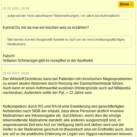
↓
Blinki
01.02.2013, 18:56
aufgrund der nicht absehbaren Nebenwirkungen, vor allem bei Asthmatikern.
Kannst Du mir da mal ein bischen was zu erzählen?
Wie bereits korrekt festgestellt handelt es sich um ein verschreibungspflichtiges
Medikament,
Falsch!
Voltaren-Schmerzgel gibt es rezeptfrei in der Apotheke.
01.02.2013, 19:31
Der Wirkstoff Diclofenac kann bei Patienten mit chronischen Magenproblemen
zu einem akuten Abdomen durch Reizung der Darmschleimhäute führen.
Auch kann er einen Asthmaanfall auslösen (Hintergründe auch auf Wikipedia
nachlesbar). Außerdem sollte der Pat. > 12 Jahre sein.
Notkompetenz durch RS und RA ist eine Erweiterung des gerechtfertigten
Notstandes nach StGB der erlaubt, dass diese Personen ärztlich invasive
Maßnahmen wie Infusionsgabe etc. durchführen, wenn dies die einzige
lebensrettende Maßnahme darstellt, alle anderen ausgeschöpft sind, in
angemessener Zeit kein Arzt zur Verfügung steht und stehen wird und der
Helfer in der Maßnahme geschult ist (theoretisch also ein Ersthelfer auch, doch
wie soll er die praktische Erfahrung im Legen von Viggos nachweisen können,