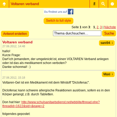
Voltaren verband
#
Switch to full style
Seite
1
von
3
:
1
,
2
,
3
|
Nächste
Antwort erstellen
Voltaren verband
↓
sani94
27.06.2012, 14:48
hallo!
Kurze Frage:
Darf ich jemandem, der umgeknickt ist, einen VOLTAREN Verband anlegen
oder ist das als medikament schon verboten?
Danke schonmal! : )
↓
Maxi
27.06.2012, 15:18
Voltaren-Gel ist ein Medikament mit dem Wirstoff "Diclofenac".
Diclofenac kann schwere allergische Reaktionen auslösen, sofern es in den
Körper gelangt, z.B. durch Tabletten.
Don hat hier:
http://www.schulsanitaetsdienst.net/wbblite/thread.php?
threadid=1622&sid=&page=2
folgendes gepostet: