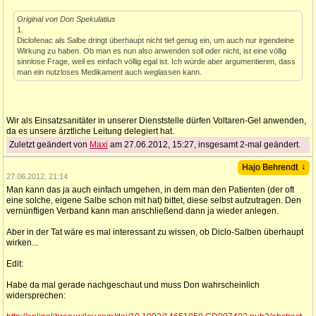
Original von Don Spekulatius
1.
Diclofenac als Salbe dringt überhaupt nicht tief genug ein, um auch nur irgendeine
Wirkung zu haben. Ob man es nun also anwenden soll oder nicht, ist eine völlig
sinnlose Frage, weil es einfach völlig egal ist. Ich würde aber argumentieren, dass
man ein nutzloses Medikament auch weglassen kann.
Wir als Einsatzsanitäter in unserer Dienststelle dürfen Voltaren-Gel anwenden,
da es unsere ärztliche Leitung delegiert hat.
Zuletzt geändert von
Maxi
am 27.06.2012, 15:27, insgesamt 2-mal geändert.
↓
Hajo Behrendt
27.06.2012, 21:14
Man kann das ja auch einfach umgehen, in dem man den Patienten (der oft
eine solche, eigene Salbe schon mit hat) bittet, diese selbst aufzutragen. Den
vernünftigen Verband kann man anschließend dann ja wieder anlegen.
Aber in der Tat wäre es mal interessant zu wissen, ob Diclo-Salben überhaupt
wirken...
Edit:
Habe da mal gerade nachgeschaut und muss Don wahrscheinlich
widersprechen: