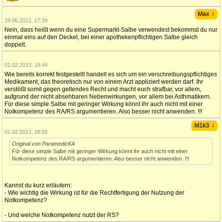
↓
Max
29.06.2012, 17:39
Nein, dass heißt wenn du eine Supermarkt-Salbe verwendest bekommst du nur
einmal eins auf den Deckel, bei einer apothekenpflichtigen Salbe gleich
doppelt.
01.02.2013, 18:44
Wie bereits korrekt festgestellt handelt es sich um ein verschreibungspflichtiges
Medikament, das theoretisch nur von einem Arzt appliziert werden darf. Ihr
verstößt somit gegen geltendes Recht und macht euch strafbar, vor allem,
aufgrund der nicht absehbaren Nebenwirkungen, vor allem bei Asthmatikern.
Für diese simple Salbe mit geringer Wirkung könnt ihr auch nicht mit einer
Notkompetenz des RA/RS argumentieren. Also besser nicht anwenden. !!!
↓
M1k3
01.02.2013, 18:55
Original von ParamedicKA
Für diese simple Salbe mit geringer Wirkung könnt ihr auch nicht mit einer
Notkompetenz des RA/RS argumentieren. Also besser nicht anwenden. !!!
Kannst du kurz erläutern:
- Wie wichtig die Wirkung ist für die Rechtfertigung der Nutzung der
Notkompetenz?
- Und welche Notkompetenz nutzt der RS?