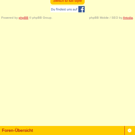
Switch to full style
Powered by
phpBB
© phpBB Group.
phpBB Mobile / SEO by
Artodia
.
Foren-Übersicht