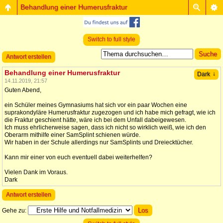
Behandlung einer Humerusfraktur
Switch to full style
Antwort erstellen
Behandlung einer Humerusfraktur
↓
Dark
14.11.2019, 21:57
Guten Abend,
ein Schüler meines Gymnasiums hat sich vor ein paar Wochen eine
suprakondyläre Humerusfraktur zugezogen und ich habe mich gefragt, wie ich
die Fraktur geschient hätte, wäre ich bei dem Unfall dabeigewesen.
Ich muss ehrlicherweise sagen, dass ich nicht so wirklich weiß, wie ich den
Oberarm mithilfe einer SamSplint schienen würde.
Wir haben in der Schule allerdings nur SamSplints und Dreiecktücher.
Kann mir einer von euch eventuell dabei weiterhelfen?
Vielen Dank im Voraus.
Dark
Antwort erstellen
Gehe zu: