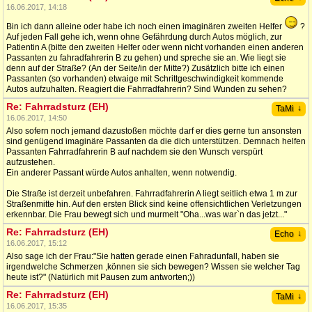
16.06.2017, 14:18
Bin ich dann alleine oder habe ich noch einen imaginären zweiten Helfer
?
Auf jeden Fall gehe ich, wenn ohne Gefährdung durch Autos möglich, zur
Patientin A (bitte den zweiten Helfer oder wenn nicht vorhanden einen anderen
Passanten zu fahradfahrerin B zu gehen) und spreche sie an. Wie liegt sie
denn auf der Straße? (An der Seite/in der Mitte?) Zusätzlich bitte ich einen
Passanten (so vorhanden) etwaige mit Schrittgeschwindigkeit kommende
Autos aufzuhalten. Reagiert die Fahrradfahrerin? Sind Wunden zu sehen?
Re: Fahrradsturz (EH)
↓
TaMi
16.06.2017, 14:50
Also sofern noch jemand dazustoßen möchte darf er dies gerne tun ansonsten
sind genügend imaginäre Passanten da die dich unterstützen. Demnach helfen
Passanten Fahrradfahrerin B auf nachdem sie den Wunsch verspürt
aufzustehen.
Ein anderer Passant würde Autos anhalten, wenn notwendig.
Die Straße ist derzeit unbefahren. Fahrradfahrerin A liegt seitlich etwa 1 m zur
Straßenmitte hin. Auf den ersten Blick sind keine offensichtlichen Verletzungen
erkennbar. Die Frau bewegt sich und murmelt "Oha...was war`n das jetzt..."
Re: Fahrradsturz (EH)
↓
Echo
16.06.2017, 15:12
Also sage ich der Frau:"Sie hatten gerade einen Fahradunfall, haben sie
irgendwelche Schmerzen ,können sie sich bewegen? Wissen sie welcher Tag
heute ist?" (Natürlich mit Pausen zum antworten;))
Re: Fahrradsturz (EH)
↓
TaMi
16.06.2017, 15:35