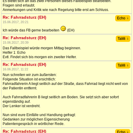
Es bietet sich an das zwei Personen dieses Fallbeispiel bearbeiten.
Fragen sind erlaubt.
Anmerkungen und Kritik wie nach Regelung bitte erst am Schluss.
Re: Fahrradsturz (EH)
↓
Echo
15.06.2017, 20:21
Ich würde das FB gerne bearbeiten
(EH)
Re: Fahrradsturz (EH)
↓
TaMi
15.06.2017, 20:39
Das Fallbeispiel würde morgen Mittag beginnen.
Helfer 1: Echo
Evtl. Findet sich bis morgen ein zweiter Helfer.
Re: Fahrradsturz (EH)
↓
TaMi
16.06.2017, 11:22
Nun schreiten wir zum äußersten:
Folgende Situation ist ersichtlich:
Fahrradfahrerin A liegt seitlich auf der Straße, dass Fahrrad liegt nicht weit von
der Patientin entfernt.
Auch Fahrradfahrerin B liegt seitlich am Boden. Sie setzt sich aber sofort
eigenständig auf.
Der Lenker ist verdreht.
Nun sind eure Einfälle und Handlung gefragt:
Gedanken zur möglichen Eigensicherung
Patientengespräch in wörtlicher Rede.
Re: Fahrradsturz (EH)
↓
Echo