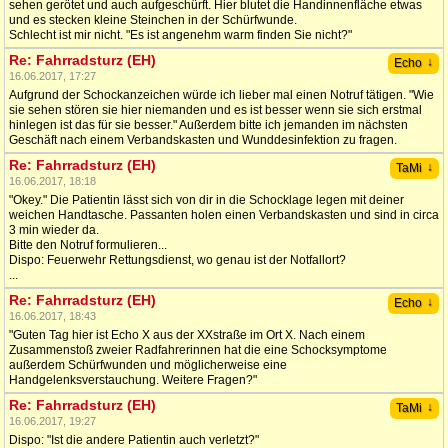
sehen gerötet und auch aufgeschürft. Hier blutet die Handinnenfläche etwas
und es stecken kleine Steinchen in der Schürfwunde.
Schlecht ist mir nicht. "Es ist angenehm warm finden Sie nicht?"
Re: Fahrradsturz (EH)
↓
Echo
16.06.2017, 17:27
Aufgrund der Schockanzeichen würde ich lieber mal einen Notruf tätigen. "Wie
sie sehen stören sie hier niemanden und es ist besser wenn sie sich erstmal
hinlegen ist das für sie besser." Außerdem bitte ich jemanden im nächsten
Geschäft nach einem Verbandskasten und Wunddesinfektion zu fragen.
Re: Fahrradsturz (EH)
↓
TaMi
16.06.2017, 18:18
"Okey." Die Patientin lässt sich von dir in die Schocklage legen mit deiner
weichen Handtasche. Passanten holen einen Verbandskasten und sind in circa
3 min wieder da.
Bitte den Notruf formulieren...
Dispo: Feuerwehr Rettungsdienst, wo genau ist der Notfallort?
...
Re: Fahrradsturz (EH)
↓
Echo
16.06.2017, 18:43
"Guten Tag hier ist Echo X aus der XXstraße im Ort X. Nach einem
Zusammenstoß zweier Radfahrerinnen hat die eine Schocksymptome
außerdem Schürfwunden und möglicherweise eine
Handgelenksverstauchung. Weitere Fragen?"
Re: Fahrradsturz (EH)
↓
TaMi
16.06.2017, 19:27
Dispo: "Ist die andere Patientin auch verletzt?"