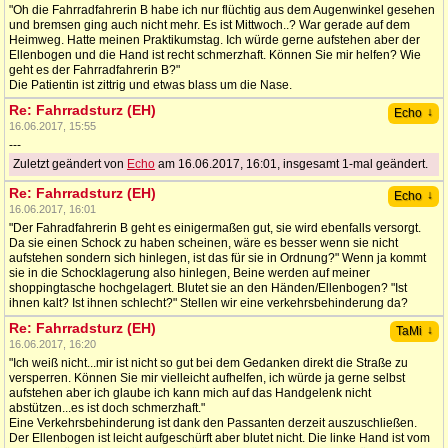
"Oh die Fahrradfahrerin B habe ich nur flüchtig aus dem Augenwinkel gesehen
und bremsen ging auch nicht mehr. Es ist Mittwoch..? War gerade auf dem
Heimweg. Hatte meinen Praktikumstag. Ich würde gerne aufstehen aber der
Ellenbogen und die Hand ist recht schmerzhaft. Können Sie mir helfen? Wie
geht es der Fahrradfahrerin B?"
Die Patientin ist zittrig und etwas blass um die Nase.
Re: Fahrradsturz (EH)
↓
Echo
16.06.2017, 15:55
---
Zuletzt geändert von
Echo
am 16.06.2017, 16:01, insgesamt 1-mal geändert.
Re: Fahrradsturz (EH)
↓
Echo
16.06.2017, 16:01
"Der Fahradfahrerin B geht es einigermaßen gut, sie wird ebenfalls versorgt.
Da sie einen Schock zu haben scheinen, wäre es besser wenn sie nicht
aufstehen sondern sich hinlegen, ist das für sie in Ordnung?" Wenn ja kommt
sie in die Schocklagerung also hinlegen, Beine werden auf meiner
shoppingtasche hochgelagert. Blutet sie an den Händen/Ellenbogen? "Ist
ihnen kalt? Ist ihnen schlecht?" Stellen wir eine verkehrsbehinderung da?
Re: Fahrradsturz (EH)
↓
TaMi
16.06.2017, 16:20
"Ich weiß nicht...mir ist nicht so gut bei dem Gedanken direkt die Straße zu
versperren. Können Sie mir vielleicht aufhelfen, ich würde ja gerne selbst
aufstehen aber ich glaube ich kann mich auf das Handgelenk nicht
abstützen...es ist doch schmerzhaft."
Eine Verkehrsbehinderung ist dank den Passanten derzeit auszuschließen.
Der Ellenbogen ist leicht aufgeschürft aber blutet nicht. Die linke Hand ist vom