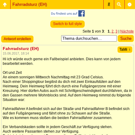
Fahrradsturz (EH)
#
Switch to full style
Seite
1
von
3
:
1
,
2
,
3
|
Nächste
Antwort erstellen
Fahrradsturz (EH)
↓
TaMi
15.06.2017, 18:14
Hi ich würde euch gerne ein Fallbeispiel anbieten. Dies kann von jedem
bearbeitet werden.
Ort und Zeit
An einem sonnigen Mittwoch Nachmittag mit 23 Grad Celsius.
Nach einer Shoppingtour begibst du dich mit zwei Einkaufstüten auf den
Heimweg. Dein Heimweg führt dich durch eine Fußgängerzone mit einer
Kreuzung. Hier dürfen Autos auch mit Schrittgeschwindigkeit durchfahren, da in
den Gassen mehrere Wohnblocks sind. Auf dem Heimweg nimmst du folgende
Situation war:
Fahrradfahrer A befindet sich auf der Straße und Fahrradfahrer B befindet sich
auf den Fußgängerweg und fährt ohne zu Schauen auf die Straße.
Wie es kommen muss stoßen die beiden Fahrradfahrer zusammen.
Ein Verbandskasten sollte in jedem Geschäft zur Verfügung stehen.
Auch weitere Passanten stehen zur Verfügung.