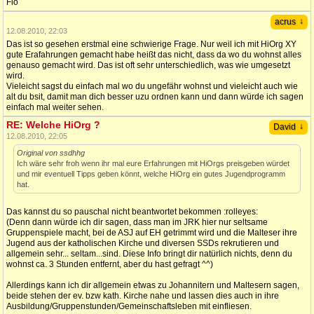
Flo
↓
acrus
12.08.2010, 22:03
Das ist so gesehen erstmal eine schwierige Frage. Nur weil ich mit HiOrg XY
gute Erafahrungen gemacht habe heißt das nicht, dass da wo du wohnst alles
genauso gemacht wird. Das ist oft sehr unterschiedlich, was wie umgesetzt
wird.
Vieleicht sagst du einfach mal wo du ungefähr wohnst und vieleicht auch wie
alt du bsit, damit man dich besser uzu ordnen kann und dann würde ich sagen
einfach mal weiter sehen.
RE: Welche HiOrg ?
↓
David
12.08.2010, 22:05
Original von ssdhhg
Ich wäre sehr froh wenn ihr mal eure Erfahrungen mit HiOrgs preisgeben würdet
und mir eventuell Tipps geben könnt, welche HiOrg ein gutes Jugendprogramm
hat.
Das kannst du so pauschal nicht beantwortet bekommen :rolleyes:
(Denn dann würde ich dir sagen, dass man im JRK hier nur seltsame
Gruppenspiele macht, bei de ASJ auf EH getrimmt wird und die Malteser ihre
Jugend aus der katholischen Kirche und diversen SSDs rekrutieren und
allgemein sehr... seltam...sind. Diese Info bringt dir natürlich nichts, denn du
wohnst ca. 3 Stunden entfernt, aber du hast gefragt ^^)
Allerdings kann ich dir allgemein etwas zu Johannitern und Maltesern sagen,
beide stehen der ev. bzw kath. Kirche nahe und lassen dies auch in ihre
Ausbildung/Gruppenstunden/Gemeinschaftsleben mit einfliesen.