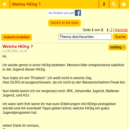
Welche HiOrg ?
#
Switch to full style
Seite
1
von
2
:
1
,
2
|
Nächste
Antwort erstellen
Welche HiOrg ?
↓
ssdhhg
12.08.2010, 21:47
Hi,
ich würde gerne in einer HiOrg beitreten. Meinem Alter entsprechend natürlich
in der Jugend dieser HiOrg.
Nun habe ich ein "Problem", ich weiß nicht in welche Org.
Also DLRG ist ausgeschlossen, da ich nicht so der Wasser/schwimm Freak bin.
Nun bleibt (wenn ich nix vergesse) noch JRK, Johanniter Jugend, Malteser
Jugend, und ASJ .
Ich wäre sehr froh wenn ihr mal eure Erfahrungen mit HiOrgs preisgeben
würdet und mir eventuell Tipps geben könnt, welche HiOrg ein gutes
Jugendprogramm hat.
vielen Dank im vorraus,