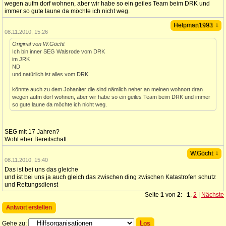
wegen aufm dorf wohnen, aber wir habe so ein geiles Team beim DRK und
immer so gute laune da möchte ich nicht weg.
↓
Helpman1993
08.11.2010, 15:26
Original von W.Göcht
Ich bin inner SEG Walsrode vom DRK
im JRK
ND
und natürlich ist alles vom DRK
könnte auch zu dem Johaniter die sind nämlich neher an meinen wohnort dran
wegen aufm dorf wohnen, aber wir habe so ein geiles Team beim DRK und immer
so gute laune da möchte ich nicht weg.
SEG mit 17 Jahren?
Wohl eher Bereitschaft.
↓
W.Göcht
08.11.2010, 15:40
Das ist bei uns das gleiche
und ist bei uns ja auch gleich das zwischen ding zwischen Katastrofen schutz
und Rettungsdienst
Seite
1
von
2
:
1
,
2
|
Nächste
Antwort erstellen
Gehe zu: