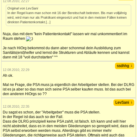
12.08.2010, 22:27
Original von LevSani
In der Regel kann man schon mit 16 der Bereitschaft beitreten. Bis man volljährig
wird, wird man nur als Praktikant eingesetzt und hat in den meisten Fällen keinen
direkten Patientenkontakt.[...]
Nuja, das mit dem "kein Patientenkontakt" lassen wir mal unkommentiert im
Raum stehen
Je nach HiOrg bekommst du dann aber schonmal dein Ausbildung zum
Sanitäts(erst)helfer und lernst die Strukturen und Abläufe kennen und kannst
dann mit 18 "voll durchstarten" ^^
↓
ssdhhg
12.08.2010, 22:29
Ah ok.
Mal ne Frage, die PSA muss ja eigentlich der Arbeitgeber stellen. Bei der DLRG
ist es ja aber so das man sich seine PSA selber kaufen muss. Ist das auch bei
den anderen HiOrgs so ??
↓
LevSani
12.08.2010, 22:35
Du sagst es schon, der "Arbeitgeber" muss die PSA stellen.
In der Regel ist das auch so der Fall.
Dass die DLRG prinzipiell keine PSA zahlt, ist falsch. Ich kann und will hier
nicht abstreitet, dass es in den meisten Gliederungen so geregelt wird, dass die
PSA selbst erworben werden muss. Allerdings gibt es immer mehr
Gliederungen, die richtigerweise auch PSA stellen. Oftmals wird auch das