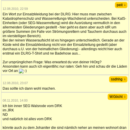
↓
peit
12.08.2010, 22:59
Ein Wort zur Einsatzkleidung bei der DLRG: Hier muss man zwischen
Katastrophenschutz und Wasserrettungs-Wachdienst unterscheiden. Bei KatS-
Einheiten (oder SEG-Wasserrettung) wird die Ausrüstung vermutlich in den
allermeisten Gliederungen gestellt - hier geht es dann aber auch idR um
größere Summen (im Falle von Strömungsrettern und Tauchern durchaus auch
im vierstelligen Bereich).
Bei der reinen Wasseraufsicht ist es hingegen unterschiedlich. Gerade an der
Küste wird die Einsatzkleidung nicht von der Einsatzleitung gestellt (aber
durchaus u.U. von der heimatlichen Gliederung) - allerdings reicht hier auch
erstmal ein DLRG-T-Shirt und ne Badehose aus...
Zur ursprünglichen Frage: Was erwartest du von deiner HiOrg?
Ansonsten kann auch ich eigentlihc nur raten: Geh hin und schau dir die Läden
vor Ort an
↓
ssdhhg
12.08.2010, 23:07
Das sollte ich dann wohl machen.
↓
W.Göcht
08.11.2010, 14:00
Ich bin inner SEG Walsrode vom DRK
im JRK
ND
und natürlich ist alles vom DRK
könnte auch zu dem Johaniter die sind nämlich neher an meinen wohnort dran