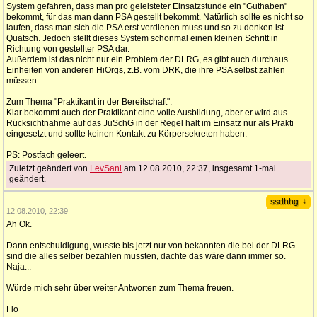
System gefahren, dass man pro geleisteter Einsatzstunde ein "Guthaben"
bekommt, für das man dann PSA gestellt bekommt. Natürlich sollte es nicht so
laufen, dass man sich die PSA erst verdienen muss und so zu denken ist
Quatsch. Jedoch stellt dieses System schonmal einen kleinen Schritt in
Richtung von gestellter PSA dar.
Außerdem ist das nicht nur ein Problem der DLRG, es gibt auch durchaus
Einheiten von anderen HiOrgs, z.B. vom DRK, die ihre PSA selbst zahlen
müssen.
Zum Thema "Praktikant in der Bereitschaft":
Klar bekommt auch der Praktikant eine volle Ausbildung, aber er wird aus
Rücksichtnahme auf das JuSchG in der Regel halt im Einsatz nur als Prakti
eingesetzt und sollte keinen Kontakt zu Körpersekreten haben.
PS: Postfach geleert.
Zuletzt geändert von
LevSani
am 12.08.2010, 22:37, insgesamt 1-mal
geändert.
↓
ssdhhg
12.08.2010, 22:39
Ah Ok.
Dann entschuldigung, wusste bis jetzt nur von bekannten die bei der DLRG
sind die alles selber bezahlen mussten, dachte das wäre dann immer so.
Naja...
Würde mich sehr über weiter Antworten zum Thema freuen.
Flo