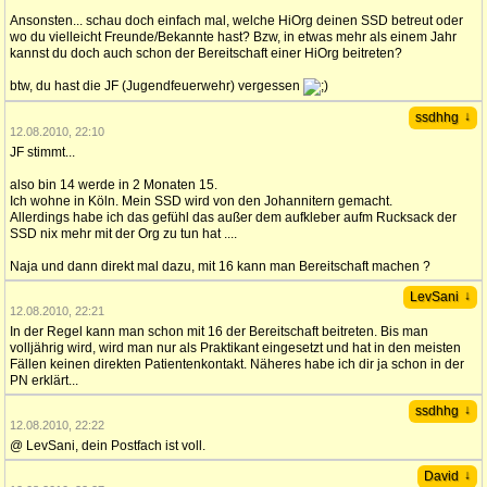
Ansonsten... schau doch einfach mal, welche HiOrg deinen SSD betreut oder
wo du vielleicht Freunde/Bekannte hast? Bzw, in etwas mehr als einem Jahr
kannst du doch auch schon der Bereitschaft einer HiOrg beitreten?
btw, du hast die JF (Jugendfeuerwehr) vergessen
↓
ssdhhg
12.08.2010, 22:10
JF stimmt...
also bin 14 werde in 2 Monaten 15.
Ich wohne in Köln. Mein SSD wird von den Johannitern gemacht.
Allerdings habe ich das gefühl das außer dem aufkleber aufm Rucksack der
SSD nix mehr mit der Org zu tun hat ....
Naja und dann direkt mal dazu, mit 16 kann man Bereitschaft machen ?
↓
LevSani
12.08.2010, 22:21
In der Regel kann man schon mit 16 der Bereitschaft beitreten. Bis man
volljährig wird, wird man nur als Praktikant eingesetzt und hat in den meisten
Fällen keinen direkten Patientenkontakt. Näheres habe ich dir ja schon in der
PN erklärt...
↓
ssdhhg
12.08.2010, 22:22
@ LevSani, dein Postfach ist voll.
↓
David