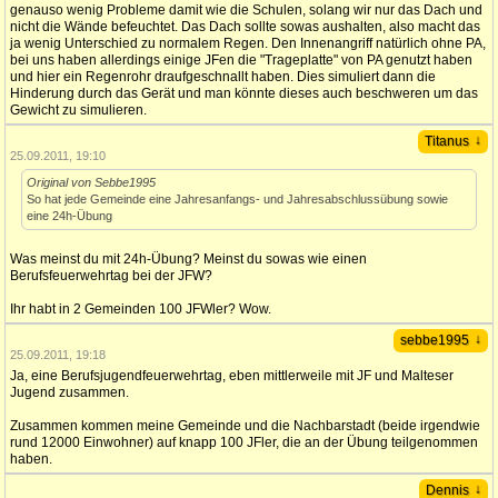
genauso wenig Probleme damit wie die Schulen, solang wir nur das Dach und
nicht die Wände befeuchtet. Das Dach sollte sowas aushalten, also macht das
ja wenig Unterschied zu normalem Regen. Den Innenangriff natürlich ohne PA,
bei uns haben allerdings einige JFen die "Trageplatte" von PA genutzt haben
und hier ein Regenrohr draufgeschnallt haben. Dies simuliert dann die
Hinderung durch das Gerät und man könnte dieses auch beschweren um das
Gewicht zu simulieren.
↓
Titanus
25.09.2011, 19:10
Original von Sebbe1995
So hat jede Gemeinde eine Jahresanfangs- und Jahresabschlussübung sowie
eine 24h-Übung
Was meinst du mit 24h-Übung? Meinst du sowas wie einen
Berufsfeuerwehrtag bei der JFW?
Ihr habt in 2 Gemeinden 100 JFWler? Wow.
↓
sebbe1995
25.09.2011, 19:18
Ja, eine Berufsjugendfeuerwehrtag, eben mittlerweile mit JF und Malteser
Jugend zusammen.
Zusammen kommen meine Gemeinde und die Nachbarstadt (beide irgendwie
rund 12000 Einwohner) auf knapp 100 JFler, die an der Übung teilgenommen
haben.
↓
Dennis