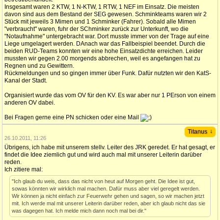
Insgesamt waren 2 KTW, 1 N-KTW, 1 RTW, 1 NEF im Einsatz. Die meisten
davon sind aus dem Bestand der SEG gewesen. Schminkteams waren wir 2
Stück mit jeweils 3 Mimen und 1 Schminker (Fahrer). Sobald alle Mimen
"verbraucht" waren, fuhr der SChminker zurück zur Unterkunft, wo die
"Notaufnahme" untergebracht war. Dort musste immer von der Trage auf eine
Liege umgelagert werden. DAnach war das Fallbeispiel beendet. Durch die
beiden RUD-Teams konnten wir eine hohe Einsatzdichte erreichen. Leider
mussten wir gegen 2.00 morgends abbrechen, weil es angefangen hat zu
Regnen und zu Gewittern.
Rückmeldungen und so gingen immer über Funk. Dafür nutzten wir den KatS-
Kanal der Stadt.
Organisiert wurde das vom OV für den KV. Es war aber nur 1 PErson von einem
anderen OV dabei.
Bei Fragen gerne eine PN schicken oder eine Mail
↓
Titanus
26.10.2011, 11:26
Übrigens, ich habe mit unserem stellv. Leiter des JRK geredet. Er hat gesagt, er
findet die Idee ziemlich gut und wird auch mal mit unserer Leiterin darüber
reden.
Ich zitiere mal:
"Ich glaub du weis, dass das nicht von heut auf Morgen geht. Die Idee ist gut,
sowas könnten wir wirklich mal machen. Dafür muss aber viel geregelt werden.
Wir können ja nicht einfach zur Feuerwehr gehen und sagen, so wir machen jetzt
mit. Ich werde mal mit unserer Leiterin darüber reden, aber ich glaub nicht das sie
was dagegen hat. Ich melde mich dann noch mal bei dir."