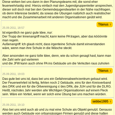
Diese wirken bei uns dann in den Planungsteams mit, die sonst eher
feuerwehrlastig sind. Hierzu einfach mal den Jugendgruppenleiter ansprechen,
dieser soll doch mal bei den Gemeindejugendwarten in der Nähe nachfragen,
ob denn Interesse besteht, da sowas die Übungen natürlich auch realistischer
macht und die Zusammenarbeit mit anderen Organisationen geübt wird.
↓
Titanus
25.09.2011, 18:57
Ist eigentlich ne ganz gute Idee, nur:
Der Trupp der Innenangriff macht, kann keine PA tragen, aber das kööönnte
man regeln.
Außenangriff: Ich glaub nicht, dass irgenteine Schule damit einverstanden
wäre, wenn man ihre Schule in die Wäsche steckt.
Aber ansonsten ne ganz tolle Idee, denn, wie du schon gesagt hast, kann man
die Zahl sehr gut variieren
und die JFW kann auch ohne PA ins Gebäude um die Verlezten raus zuholen
↓
Titanus
25.09.2011, 19:03
Das gute bei uns ist, dass bei uns ein Gefahrenabwehrzentrum gebaut wird.
Der Feuerwehrteil ist fertig, fehlen noch 2 Gebäude, eins für den Kreisverband
des DRK und ein für die Ortvereinigung s´des DRk, die JUH und für die DLRG.
Heißt, nächstes Jahr werden alle Wichtigen Organisationen auf einem Fleck
sein. Wäre ein Vorteil, wenn wir solch eine Übung bei uns machen würden.
↓
sebbe1995
25.09.2011, 19:10
Also bei uns wird auch ab und zu mal eine Schule als Objekt genutzt. Genauso
werden auch Gebäude von ortsansässigen Firmen genutzt und diese hatten