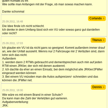
guten Kontakt zu ihr.
Wie sollte man Anfangen mit der Frage, ob man sowas machen kann.
Danke schonmal
↓
Corlando
25.09.2011, 16:48
Die Idee finde ich nicht schlecht.
Ich denke in dem Umfang lässt sich ein VU oder sowas ganz gut darstellen
oder nicht?
↓
Titanus
25.09.2011, 17:03
Ich glaube ein VU ist da nicht gans so geeignet. Kommt außerdem immer drauf
an, wie der Unfall aussieht. Wenns nur 2 Fahrzeuge mir 2 Verläzten sind, dann
lohn sich das nicht.
Außerdem
1. werden dann 2 RTWs gebraucht und dementsprechen auch min auf jeden
RTW einen JRKler, der sich mit denen auskennt.
2. Ich dachte da eher an einen Einsatz, bei dem möglichst alle JRKler/JFWler
eingesezt werden können
3. Bei einem VU müssten man die Autos aufspreizen/- schneiden und das
können die JFWler net.
↓
Dennis
25.09.2011, 18:00
Wie wäre es mit einem Brand in einer Schule?
Da kann man die Zahl der Verletzten gut variieren.
Aufgabenverteilung:
JRK: