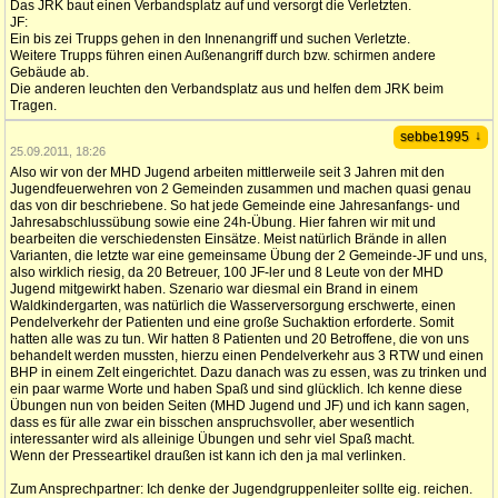
Das JRK baut einen Verbandsplatz auf und versorgt die Verletzten.
JF:
Ein bis zei Trupps gehen in den Innenangriff und suchen Verletzte.
Weitere Trupps führen einen Außenangriff durch bzw. schirmen andere
Gebäude ab.
Die anderen leuchten den Verbandsplatz aus und helfen dem JRK beim
Tragen.
↓
sebbe1995
25.09.2011, 18:26
Also wir von der MHD Jugend arbeiten mittlerweile seit 3 Jahren mit den
Jugendfeuerwehren von 2 Gemeinden zusammen und machen quasi genau
das von dir beschriebene. So hat jede Gemeinde eine Jahresanfangs- und
Jahresabschlussübung sowie eine 24h-Übung. Hier fahren wir mit und
bearbeiten die verschiedensten Einsätze. Meist natürlich Brände in allen
Varianten, die letzte war eine gemeinsame Übung der 2 Gemeinde-JF und uns,
also wirklich riesig, da 20 Betreuer, 100 JF-ler und 8 Leute von der MHD
Jugend mitgewirkt haben. Szenario war diesmal ein Brand in einem
Waldkindergarten, was natürlich die Wasserversorgung erschwerte, einen
Pendelverkehr der Patienten und eine große Suchaktion erforderte. Somit
hatten alle was zu tun. Wir hatten 8 Patienten und 20 Betroffene, die von uns
behandelt werden mussten, hierzu einen Pendelverkehr aus 3 RTW und einen
BHP in einem Zelt eingerichtet. Dazu danach was zu essen, was zu trinken und
ein paar warme Worte und haben Spaß und sind glücklich. Ich kenne diese
Übungen nun von beiden Seiten (MHD Jugend und JF) und ich kann sagen,
dass es für alle zwar ein bisschen anspruchsvoller, aber wesentlich
interessanter wird als alleinige Übungen und sehr viel Spaß macht.
Wenn der Presseartikel draußen ist kann ich den ja mal verlinken.
Zum Ansprechpartner: Ich denke der Jugendgruppenleiter sollte eig. reichen.