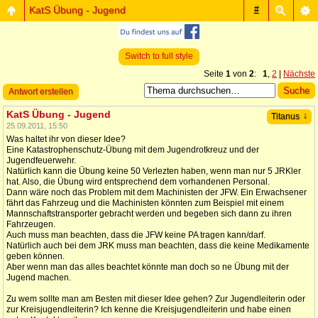
KatS Übung - Jugend
#
Switch to full style
Seite
1
von
2
:
1
,
2
|
Nächste
Antwort erstellen
KatS Übung - Jugend
↓
Titanus
25.09.2011, 15:50
Was haltet ihr von dieser Idee?
Eine Katastrophenschutz-Übung mit dem Jugendrotkreuz und der
Jugendfeuerwehr.
Natürlich kann die Übung keine 50 Verlezten haben, wenn man nur 5 JRKler
hat. Also, die Übung wird entsprechend dem vorhandenen Personal.
Dann wäre noch das Problem mit dem Machinisten der JFW. Ein Erwachsener
fährt das Fahrzeug und die Machinisten könnten zum Beispiel mit einem
Mannschaftstransporter gebracht werden und begeben sich dann zu ihren
Fahrzeugen.
Auch muss man beachten, dass die JFW keine PA tragen kann/darf.
Natürlich auch bei dem JRK muss man beachten, dass die keine Medikamente
geben können.
Aber wenn man das alles beachtet könnte man doch so ne Übung mit der
Jugend machen.
Zu wem sollte man am Besten mit dieser Idee gehen? Zur Jugendleiterin oder
zur Kreisjugendleiterin? Ich kenne die Kreisjugendleiterin und habe einen