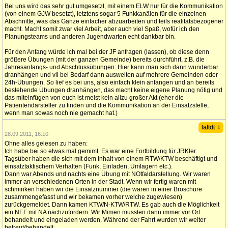
Bei uns wird das sehr gut umgesetzt, mit einem ELW nur für die Kommunikation
(von einem GJW besetzt), letztens sogar 5 Funkkanälen für die einzelnen
Abschnitte, was das Ganze einfacher abzuarbeiten und teils realitätsbezogener
macht. Macht somit zwar viel Arbeit, aber auch viel Spaß, wofür ich den
Planungsteams und anderen Jugendwarten echt dankbar bin.
Für den Anfang würde ich mal bei der JF anfragen (lassen), ob diese denn
größere Übungen (mit der ganzen Gemeinde) bereits durchführt, z.B. die
Jahresanfangs- und Abschlussübungen. Hier kann man sich dann wunderbar
dranhängen und vll bei Bedarf dann ausweiten auf mehrere Gemeinden oder
24h-Übungen. So lief es bei uns, also einfach klein anfangen und an bereits
bestehende Übungen dranhängen, das macht keine eigene Planung nötig und
das miteinfügen von euch ist meist kein allzu großer Akt (eher die
Patientendarsteller zu finden und die Kommunikation an der Einsatzstelle,
wenn man sowas noch nie gemacht hat.)
↓
lafidi
28.09.2011, 16:10
Ohne alles gelesen zu haben:
Ich habe bei so etwas mal gemimt. Es war eine Fortbildung für JRKler.
Tagsüber haben die sich mit dem Inhalt von einem RTW/KTW beschäftigt und
einsatztaktischem Verhalten (Funk, Einladen, Umlagern etc.).
Dann war Abends und nachts eine Übung mit NOtfaldarstellung. Wir waren
immer an verschiedenen Orten in der Stadt. Wenn wir fertig waren mit
schminken haben wir die Einsatznummer (die waren in einer Broschüre
zusammengefasst und wir bekamen vorher welche zugewiesen)
zurückgemeldet. Dann kamen KTW/N-KTW/RTW. Es gab auch die Möglichkeit
ein NEF mit NA nachzufordern. Wir Mimen mussten dann immer vor Ort
behandelt und eingeladen werden. Während der Fahrt wurden wir weiter
betreut/behandelt.