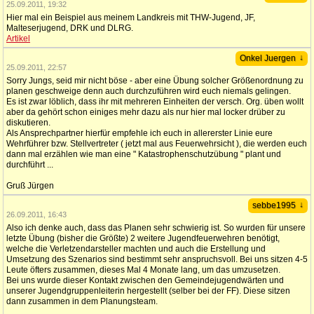
25.09.2011, 19:32
Hier mal ein Beispiel aus meinem Landkreis mit THW-Jugend, JF,
Malteserjugend, DRK und DLRG.
Artikel
↓
Onkel Juergen
25.09.2011, 22:57
Sorry Jungs, seid mir nicht böse - aber eine Übung solcher Größenordnung zu
planen geschweige denn auch durchzuführen wird euch niemals gelingen.
Es ist zwar löblich, dass ihr mit mehreren Einheiten der versch. Org. üben wollt
aber da gehört schon einiges mehr dazu als nur hier mal locker drüber zu
diskutieren.
Als Ansprechpartner hierfür empfehle ich euch in allererster Linie eure
Wehrführer bzw. Stellvertreter ( jetzt mal aus Feuerwehrsicht ), die werden euch
dann mal erzählen wie man eine " Katastrophenschutzübung " plant und
durchführt ...
Gruß Jürgen
↓
sebbe1995
26.09.2011, 16:43
Also ich denke auch, dass das Planen sehr schwierig ist. So wurden für unsere
letzte Übung (bisher die Größte) 2 weitere Jugendfeuerwehren benötigt,
welche die Verletzendarsteller machten und auch die Erstellung und
Umsetzung des Szenarios sind bestimmt sehr anspruchsvoll. Bei uns sitzen 4-5
Leute öfters zusammen, dieses Mal 4 Monate lang, um das umzusetzen.
Bei uns wurde dieser Kontakt zwischen den Gemeindejugendwärten und
unserer Jugendgruppenleiterin hergestellt (selber bei der FF). Diese sitzen
dann zusammen in dem Planungsteam.