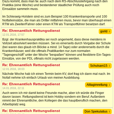
Dazu kommt, dass man tw. auch nach dem RS-Abschlusslehrgang nach den
Praktika (eine Woche) und bestandener staatlicher Prüfung auch noch
Einsaätze sammeln muss.
Im Schleswig-Holstein sind es zum Beispiel 100 Krankentransporte und 100
Notfalleinsätze, die man als Dritter mitfahren muss, bevor man überhaupt einen
RTW als Zweiter/Fahrer oder einen KTW als Transportführer besetzen darf.
Re: Ehrenamtlich Rettungsdienst
↓
gorld
12.01.2016, 17:57
Bzgl. der Krankenhauspraktika sei noch angemerkt, dass diese meistens in
Vollzeit absolviert werden müssen. Sei es einerseits durch Vorgabe der Schule
(bei waren das glaub ich Blöcke a mind. 14 Tage) oder andererseits durch die
Krankenhäuser, weil die oftmals Praktikanten nur zum normalen
"Tagesgeschäft" unter der Woche "bespaßen" können und flexiblere Ein-Tages-
Einsätze, von der PDL oftmals nicht zugelassen werden.
Re: Ehrenamtlich Rettungsdienst
↓
Schulsani15
12.01.2016, 18:03
Nächste Woche hab ich einen Termin beim KV, dort frag ich dann mal nach. Im
Nofall nehme ich einfach Urlaub von meiner Ausbildung.
Re: Ehrenamtlich Rettungsdienst
↓
Alltagimrettung
14.01.2016, 22:11
Auch wenn ich mir damit keine Freunde mache, aber ich würde die Finger
davon lassen. Rettungsdienst ist kein Hobby sondern ein Beruf. Außerdem
nimmt der Ehrenamtliche, den Kollegen die das hauptberuflich machen, den
Arbeitsplatz weg.
Re: Ehrenamtlich Rettungsdienst
↓
Don Spekulatius