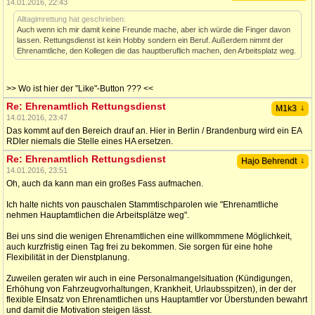
14.01.2016, 22:43
Alltagimrettung hat geschrieben:
Auch wenn ich mir damit keine Freunde mache, aber ich würde die Finger davon
lassen. Rettungsdienst ist kein Hobby sondern ein Beruf. Außerdem nimmt der
Ehrenamtliche, den Kollegen die das hauptberuflich machen, den Arbeitsplatz weg.
>> Wo ist hier der "Like"-Button ??? <<
Re: Ehrenamtlich Rettungsdienst
↓
M1k3
14.01.2016, 23:47
Das kommt auf den Bereich drauf an. Hier in Berlin / Brandenburg wird ein EA
RDler niemals die Stelle eines HA ersetzen.
Re: Ehrenamtlich Rettungsdienst
↓
Hajo Behrendt
14.01.2016, 23:51
Oh, auch da kann man ein großes Fass aufmachen.
Ich halte nichts von pauschalen Stammtischparolen wie "Ehrenamtliche
nehmen Hauptamtlichen die Arbeitsplätze weg".
Bei uns sind die wenigen Ehrenamtlichen eine willkommmene Möglichkeit,
auch kurzfristig einen Tag frei zu bekommen. Sie sorgen für eine hohe
Flexibilität in der Dienstplanung.
Zuweilen geraten wir auch in eine Personalmangelsituation (Kündigungen,
Erhöhung von Fahrzeugvorhaltungen, Krankheit, Urlaubsspitzen), in der der
flexible EInsatz von Ehrenamtlichen uns Hauptamtler vor Überstunden bewahrt
und damit die Motivation steigen lässt.