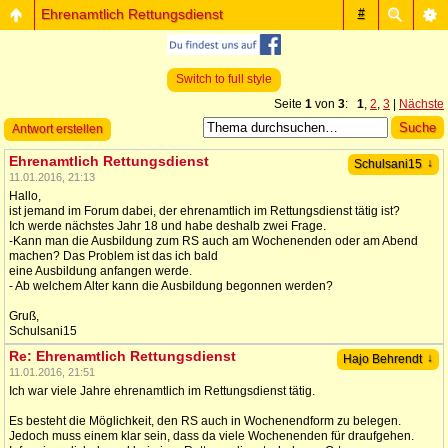
Ehrenamtlich Rettungsdienst
#
Switch to full style
Seite
1
von
3
:
1
,
2
,
3
|
Nächste
Antwort erstellen
Ehrenamtlich Rettungsdienst
↓
Schulsani15
11.01.2016, 21:13
Hallo,
ist jemand im Forum dabei, der ehrenamtlich im Rettungsdienst tätig ist?
Ich werde nächstes Jahr 18 und habe deshalb zwei Frage.
-Kann man die Ausbildung zum RS auch am Wochenenden oder am Abend
machen? Das Problem ist das ich bald
eine Ausbildung anfangen werde.
- Ab welchem Alter kann die Ausbildung begonnen werden?
Gruß,
Schulsani15
Re: Ehrenamtlich Rettungsdienst
↓
Hajo Behrendt
11.01.2016, 21:51
Ich war viele Jahre ehrenamtlich im Rettungsdienst tätig.
Es besteht die Möglichkeit, den RS auch in Wochenendform zu belegen.
Jedoch muss einem klar sein, dass da viele Wochenenden für draufgehen.