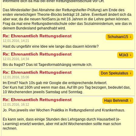
Informiere dich da mal bei einer Rettungsdienstschule vor Ort.
Das Mindestalter (bei Abnahme der Rettungshelfer-Prüfung) am Ende des
ersten vierwöchigen Theorie-Blocks beträgt 18 Jahre. Eventuell ändert sich da
aber war, da die neuen NotSans ja mit 16 Jahren in die Lehre gehen können.
Frag da mal eine Rettungsdienstschule oder das Sozialministerium, wie das in
deinem Bundesland gehandhabt wird.
Re: Ehrenamtlich Rettungsdienst
↓
Schulsani15
12.01.2016, 14:21
Hast du ungefähr eine Idee wie lange das dauern könnte?
Re: Ehrenamtlich Rettungsdienst
↓
M1k3
12.01.2016, 14:34
Bis du fragst? Das ist Tagesformabhängig vermute ich.
Re: Ehrenamtlich Rettungsdienst
↓
Don Spekulatius
12.01.2016, 15:06
Im Ernst? Nach 10s gab mir Google die entsprechende Antwort.
Der Kurs hat 160h und wenn man das. Auf 8h pro Tag bezogen, bedeutet das,
10 Wochenenden jeweils Samstag und Sonntag.
Re: Ehrenamtlich Rettungsdienst
↓
Hajo Behrendt
12.01.2016, 16:12
Jo. Plus jeweils vier Wochen Praktika in Rettungsdienst und Krankenhaus.
Es kann sein, dass einige Stunden des Lehrgangs durch Hausarbeit (e-
Learning) ersetzt werden, aber mit acht Wochenenden sollte man schon
rechnen.