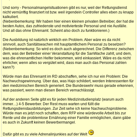
Und sorry - Personalmangelsituationen gibt es nur, weil der Rettungsdienst
nicht vernünftig finanziert ist bzw. weil irgendein Controller alles eben zu knapp
kalkuliert.
(Nebenbemerkung: Wir haben hier einen kleinen privaten Betreiber, der hat die
besten Autos, das zufriedenste und motivierteste Personal und nie Ausfälle.
Und all das ohne Ehrenamt. Scheint also doch zu funktionieren.)
Die Ausbildung ist natürlich wirklich ein Problem. Aber wäre es da nicht
sinnvoll, auch Sanitätswachen mit hauptamtlichem Personal zu besetzen?
(Nebenbemerkung: So wird es doch auch abgerechnet. Die Differenz zwischen
dem, was der Betreiber einer Veranstaltung für die SanWache zahlt, und dem,
was die ehrenamtlichen Helfer bekommen, wird einkassiert. Wäre es da nicht
ehrlicher, wenn alles so vergütet wird, dass man auch das Personal zahlen
kann?)
Würde man das Ehrenamt im RD abschaffen, sehe ich nur ein Problem: Die
Nachwuchsgewinnung. Über das, was Hajo schildert, werden Interessenten für
den medizinischen Bereich generiert. Die Bundeswehr muss gerade erkennen,
was passiert, wenn man diesen Bereich vernachlässigt.
Auf der anderen Seite gibt es für jeden Medizinstudienplatz (warum auch
immer....) 4-5 Bewerber. Der Rest muss warten und füllt die
Rettungsdienstausbildungen. Zur Zeit sehe ich keine Nachwuchsprobleme.
Würde man es jetzt noch schaffen, dem RFP eine würdevolle Arbeit bis zur
Rente und die problemlose Ernährung einer Familie ermöglichen, dann gäbe
es auch in Zukunft keinen Bewerbermangel.
Dafür gibt es zu viele Adrenalinjunkies auf der Welt