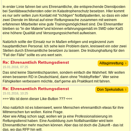
In erster Linie fahren bei uns Ehrenamtliche, die entsprechende Dienstposten
bei Sanitätswachdiensten oder im Katastrophenschutz besetzen. HIer kommt
es nur sehr selten zum Kontakt mit "richtigen" Notfallpatienten, so dass ein oder
zwei Dienste im Monat auf einer Rettungswache zusammen mit weinem
erfahrenen Mitarbeiter eine gute Trainingsmöglichkeit sind. Die Ehrenamtler
bleiben so "in der Materie"und können erfahrungsgemäß im SWD oder KatS
eine höhere Qualität und Versorgungssicherheit aufweisen.
Natürlich sollte der Einsatz nur in Maßen erfolgen und ergänzend zum
hauptamtlichen Personal. Ich sehe kein Problem darin, kreisweit ein oder zwei
Stellen durch Ehrenamtliche besetzen zu lassen. Die Inübunghaltung für den
"Fall der Fälle" sollte es uns wert sein.
Re: Ehrenamtlich Rettungsdienst
↓
Alltagimrettung
15.01.2016, 07:25
Das sind keine Stammtischparolen, sondern einfach die Wahrheit. Wir wollen
einen besseren RD in Deutschland, dann ohne "HobbyRetter". Wer seine
Fähigkeiten verbessern möchte, darf gerne als Praktikant mit fahren.
Re: Ehrenamtlich Rettungsdienst
↓
Don Spekulatius
15.01.2016, 10:25
>>> Wo ist denn dieser Like-Button ??? <<<
Also natürlich ist es lobenswert, wenn Menschen ehrenamtlich etwas für ihre
Mitmenschen tun wollen. Keine Frage.
Aber wie Alltag schon sagt, wollen wir ja eine Professionalisierung im
Rettungsdienst haben. Eine Ausbildung zum Notfallsanitäter wird kein
Ehrenamtlicher mehr machen können. Aber das ist doch die Zukunft - das ist
das, wo das RFP hin will.