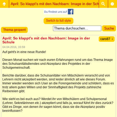
April: So klappt's mit den Nachbarn: Image in der Schule
Switch to full style
Thema gesperrt
April: So klappt's mit den Nachbarn: Image in der
↓
caro87
Schule
04.04.2016, 15:59
Auf geht's in eine neue Runde!
Diesen Monat suchen wir nach euren Erfahrungen rund um das Thema Image
des Schulsanitätsdienstes und Akzeptanz des Projektes in der
Schulgemeinschaft.
Berichte darüber, dass die Schulsanitäter von Mitschülern verarscht und von
Lehrern nicht akzeptiert werden, sind leider ähnlich alt wie dieses Forum.
Immer wieder wenden sich User an die Forengemeinde und schildern, dass es
trotz allem guten Willen und der Sinnhaftigkeit des Projekts zahlreiche
Reibereien gibt.
Wie sieht es bei euch aus? Werdet ihr von Mitschülern und Schulpersonal
(Lehrer, Sekretärinnen etc.) akzeptiert und falls ja, worauf führt ihr dies zurück?
Gibt es Dinge, von denen ihr sagen könnt, dass sie die Akzeptanz positiv
beeinflussen?