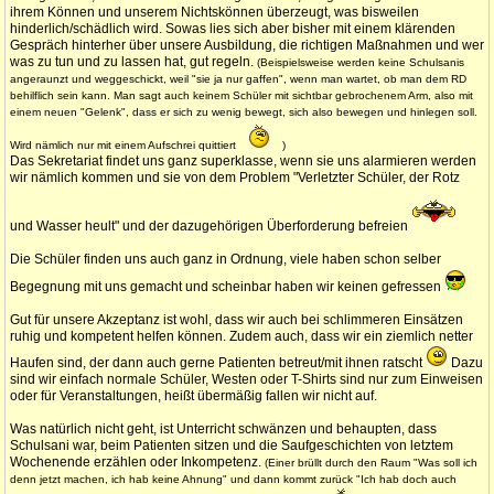
ihrem Können und unserem Nichtskönnen überzeugt, was bisweilen
hinderlich/schädlich wird. Sowas lies sich aber bisher mit einem klärenden
Gespräch hinterher über unsere Ausbildung, die richtigen Maßnahmen und wer
was zu tun und zu lassen hat, gut regeln.
(Beispielsweise werden keine Schulsanis
angeraunzt und weggeschickt, weil "sie ja nur gaffen", wenn man wartet, ob man dem RD
behilflich sein kann. Man sagt auch keinem Schüler mit sichtbar gebrochenem Arm, also mit
einem neuen "Gelenk", dass er sich zu wenig bewegt, sich also bewegen und hinlegen soll.
Wird nämlich nur mit einem Aufschrei quittiert
)
Das Sekretariat findet uns ganz superklasse, wenn sie uns alarmieren werden
wir nämlich kommen und sie von dem Problem "Verletzter Schüler, der Rotz
und Wasser heult" und der dazugehörigen Überforderung befreien
Die Schüler finden uns auch ganz in Ordnung, viele haben schon selber
Begegnung mit uns gemacht und scheinbar haben wir keinen gefressen
Gut für unsere Akzeptanz ist wohl, dass wir auch bei schlimmeren Einsätzen
ruhig und kompetent helfen können. Zudem auch, dass wir ein ziemlich netter
Haufen sind, der dann auch gerne Patienten betreut/mit ihnen ratscht
Dazu
sind wir einfach normale Schüler, Westen oder T-Shirts sind nur zum Einweisen
oder für Veranstaltungen, heißt übermäßig fallen wir nicht auf.
Was natürlich nicht geht, ist Unterricht schwänzen und behaupten, dass
Schulsani war, beim Patienten sitzen und die Saufgeschichten von letztem
Wochenende erzählen oder Inkompetenz.
(Einer brüllt durch den Raum "Was soll ich
denn jetzt machen, ich hab keine Ahnung" und dann kommt zurück "Ich hab doch auch