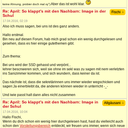
Aber das ist wohl klar.
keine Ahnung, probier doch mal xy")
Re: April: So klappt's mit den Nachbarn: Image in der
↓
Fischi
Schul
17.04.2016, 02:19
Also ich muss sagen, bei uns ist des ganz anders.
Hallo erstmal.
Bin neu auf diesen Forum, hab mich grad schon ein wenig durchgelesen und
gesehen, dass es hier einige gutethemen gibt.
Zum thema:
Bei uns wird der SSD gehasst und verpönt...
lehrer bescnweren sich, weil sie ohne im sekl was zu sagen mit nem verletzten
ins Sanizimmer kommen, und sich wundern, dass keiner da ist.
Das nächste ist, dass die sekretärinnen uns immer wieder wegschicken und
sagen:Ja einerbleibt da, die anderen können wieder in unterricht -_-
Und iwie passt halt dann alles nicht zusammen
Re: April: So klappt's mit den Nachbarn: Image in
↓
Allgäusani
der Schul
17.04.2016, 10:04
Hallo Fischi,
Wenn du dich schon ein wenig hier durchgelesen hast, hast du vielleicht auch
schon den
Vorstellungsbereich
entdeckt, wir freuen uns immer, wenn sich neue