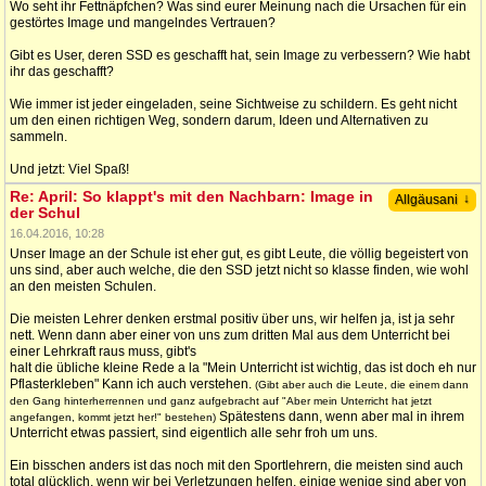
Wo seht ihr Fettnäpfchen? Was sind eurer Meinung nach die Ursachen für ein
gestörtes Image und mangelndes Vertrauen?
Gibt es User, deren SSD es geschafft hat, sein Image zu verbessern? Wie habt
ihr das geschafft?
Wie immer ist jeder eingeladen, seine Sichtweise zu schildern. Es geht nicht
um den einen richtigen Weg, sondern darum, Ideen und Alternativen zu
sammeln.
Und jetzt: Viel Spaß!
Re: April: So klappt's mit den Nachbarn: Image in
↓
Allgäusani
der Schul
16.04.2016, 10:28
Unser Image an der Schule ist eher gut, es gibt Leute, die völlig begeistert von
uns sind, aber auch welche, die den SSD jetzt nicht so klasse finden, wie wohl
an den meisten Schulen.
Die meisten Lehrer denken erstmal positiv über uns, wir helfen ja, ist ja sehr
nett. Wenn dann aber einer von uns zum dritten Mal aus dem Unterricht bei
einer Lehrkraft raus muss, gibt's
halt die übliche kleine Rede a la "Mein Unterricht ist wichtig, das ist doch eh nur
Pflasterkleben" Kann ich auch verstehen.
(Gibt aber auch die Leute, die einem dann
den Gang hinterherrennen und ganz aufgebracht auf "Aber mein Unterricht hat jetzt
Spätestens dann, wenn aber mal in ihrem
angefangen, kommt jetzt her!" bestehen)
Unterricht etwas passiert, sind eigentlich alle sehr froh um uns.
Ein bisschen anders ist das noch mit den Sportlehrern, die meisten sind auch
total glücklich, wenn wir bei Verletzungen helfen, einige wenige sind aber von