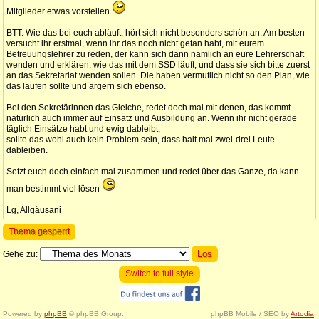
Mitglieder etwas vorstellen
BTT: Wie das bei euch abläuft, hört sich nicht besonders schön an. Am besten
versucht ihr erstmal, wenn ihr das noch nicht getan habt, mit eurem
Betreuungslehrer zu reden, der kann sich dann nämlich an eure Lehrerschaft
wenden und erklären, wie das mit dem SSD läuft, und dass sie sich bitte zuerst
an das Sekretariat wenden sollen. Die haben vermutlich nicht so den Plan, wie
das laufen sollte und ärgern sich ebenso.
Bei den Sekretärinnen das Gleiche, redet doch mal mit denen, das kommt
natürlich auch immer auf Einsatz und Ausbildung an. Wenn ihr nicht gerade
täglich Einsätze habt und ewig dableibt,
sollte das wohl auch kein Problem sein, dass halt mal zwei-drei Leute
dableiben.
Setzt euch doch einfach mal zusammen und redet über das Ganze, da kann
man bestimmt viel lösen
Lg, Allgäusani
Thema gesperrt
Gehe zu:
Switch to full style
Powered by
phpBB
© phpBB Group.
phpBB Mobile / SEO by
Artodia
.