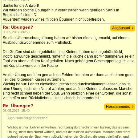
danke für die Antwort!
Wir würden solche Übungen nur veranstalten wenn genügen Sanis in
Bereitschaft sind ;-D
Außerdem würden wir es mit den Übungen nicht übertreiben.
Re: Übungen?
↓
Allgäusani
03.05.2017, 06:59
So eine Überraschungsübung haben wir bisher einmal gemacht, auf einem
Ausbildungswochenende zum Frühstück.
Die Großen sind oben geblieben, die Kleinen haben unten gefrühstückt,
Kopfplatzwunde geschminkt, runter in die Küche,dann ist mir dummerweise ein
Topf von oben auf den Kopf gefallen. Nach gehörigem Geschepper lag ich also
mit Kopfplatzwunde in der Küche
An der Übung und den gemachten Fehlern konnten wir dann auch einen guten
Teil des folgenden Kurses aufziehen.
Wichtig ist nur: Lehrer einweihen, rechtzeitig durchschimmern lassen, das ist
eine Übung, nicht den Notruf wählen, und auf die Kleinen aufpassen. Manche
sind recht schnell neben der Spur, wenn plötzlich einer der Großen, die sonst
viel helfen und Rückfallebene sind, schlecht beinander ist.
Re: Übungen?
↓
Hessianmedic
08.05.2017, 15:40
Allgäusani hat geschrieben:
Wichtig ist nur: Lehrer einweihen, rechtzeitig durchschimmern lassen, das ist eine
Übung, nicht den Notruf wählen, und auf die Kleinen aufpassen. Manche sind recht
schnell neben der Spur, wenn plötzlich einer der Großen, die sonst viel helfen und