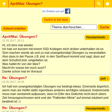
April/Mai: Übungen?
Switch to full style
Antwort erstellen
April/Mai: Übungen?
↓
Hessianmedic
01.05.2017, 20:12
Hi, ich bins mal wieder.
Ich hab vor kurzem mit einem SSD Kollegen mich drüber unterhalten ob es
Sinn machen würde ab und zu mal unangekündigt Übungen zu veranstalten.
Also dass in der Pause z.B. jmd. in den SanRaum kommt und sagt, dass auf
dem Schulhof jmd. umgefallen ist.
Was haltet ihr von der Idee?
Macht ihr sowas bei euch auch?
Danke schon mal im Vorraus!
Re: Übungen?
↓
peit
02.05.2017, 19:44
Ich halt von unangekündigten Übungen nur bedingt etwas. Einerseits ärgerlich,
wenn man als Helfer dafür irgendwas anderes wichtiges verpasst. Andererseits
muss man verdammt aufpassen, dass im Eifer des Gefechts nicht doch übers
Ziel hinausgeschossen wird und der "Patienten-Mime" auf einmal intubiert und
beatmet ist ;-)
Re: Übungen?
↓
Hessianmedic
02.05.2017, 23:11