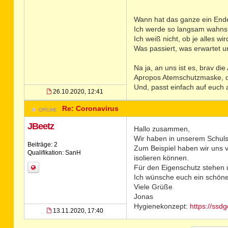
Wann hat das ganze ein En
Ich werde so langsam wahnsinn
Ich weiß nicht, ob je alles w
Was passiert, was erwartet u
Na ja, an uns ist es, brav di
Apropos Atemschutzmaske, di
Und, passt einfach auf euch a
26.10.2020, 12:41
Re: Coronavirus
JBeetz
Hallo zusammen,
Wir haben in unserem Schulsan
Beiträge: 2
Zum Beispiel haben wir uns v
Qualifikation: SanH
isolieren können.
Für den Eigenschutz stehen
Ich wünsche euch ein schö
Viele Grüße
Jonas
Hygienekonzept:
https://ssd
13.11.2020, 17:40