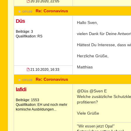
20.10.2020, 22:05
Re: Coronavirus
Düs
Hallo Sven,
Beiträge: 3
vielen Dank für Deine Antwor
Qualifikation: RS
Hättest Du Interesse, dass w
Herzliche Grüße,
Matthias
21.10.2020, 16:33
Re: Coronavirus
lafidi
@Düs @Sven E
Welche zusätzliche Schutzkle
Beiträge: 1553
profitieren?
Qualifikation: EH und noch mehr
komische Ausbildungen...
Viele Grüße
"Wir essen jetzt Opa!"