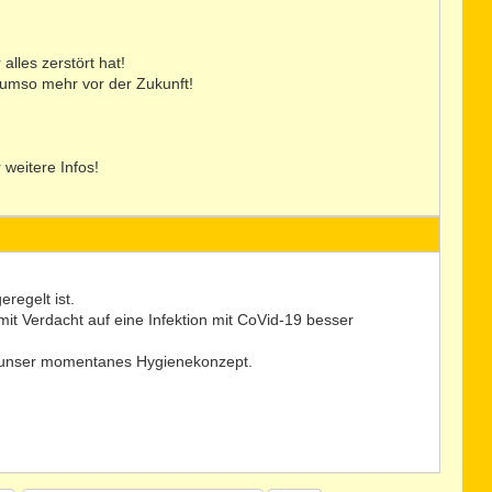
lles zerstört hat!
er umso mehr vor der Zukunft!
r weitere Infos!
regelt ist.
t Verdacht auf eine Infektion mit CoVid-19 besser
h unser momentanes Hygienekonzept.