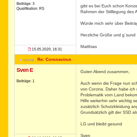
Beiträge: 3
gibt es bei Euch schon Konze
Qualifikation: RS
Rahmen der Stilllegung des A
Würde mich sehr über Beiträg
Herzliche Grüße und g´sund 
Matthias
15.05.2020, 16:31
Re: Coronavirus
Sven E
Guten Abend zusammen,
Beiträge: 1
Auch wenn die Frage nun schon
von Corona. Daher habe ich m
Problematik vom Land bekomm
Hilfe weiterhin sehr wichtig
zusätzlich Schutzkleidung an
Grundsätzlich gilt der SSD al
LG und bleibt gesund
Sven