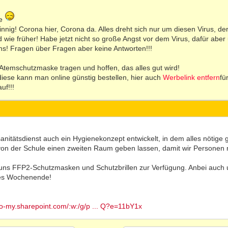
de
ig! Corona hier, Corona da. Alles dreht sich nur um diesen Virus, der a
ird wie früher! Habe jetzt nicht so große Angst vor dem Virus, dafür ab
ns! Fragen über Fragen aber keine Antworten!!!
e Atemschutzmaske tragen und hoffen, das alles gut wird!
ese kann man online günstig bestellen, hier auch
Werbelink entfern
fü
uf!!!
itätsdienst auch ein Hygienekonzept entwickelt, in dem alles nötige ge
on der Schule einen zweiten Raum geben lassen, damit wir Personen mi
 uns FFP2-Schutzmasken und Schutzbrillen zur Verfügung. Anbei auc
nes Wochenende!
go-my.sharepoint.com/:w:/g/p ... Q?e=11bY1x