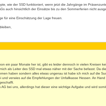
pte, wie der SSD funktioniert, wenn jetzt die Jahrgänge im Präsenzu
Gs auch hinsichtlich der Einsätze bis zu den Sommerferien nicht ausgef
e für eine Einschätzung der Lage freuen.
bleiben,
 ein paar Monate her ist, gibt es leider dennoch in vielen Kreisen kein
ich als Leiter des SSD mal etwas näher mit der Sache befasst. Da die 
en haben sondern alles etwas ungenau ist habe ich mich auf die Suc
 sei und verwies auf die Empfehlungen der Unfallkasse Hessen. An Hand
geschafft.
s AG bei uns, allerdings hat dieser eine wichtige Aufgabe und wird somi