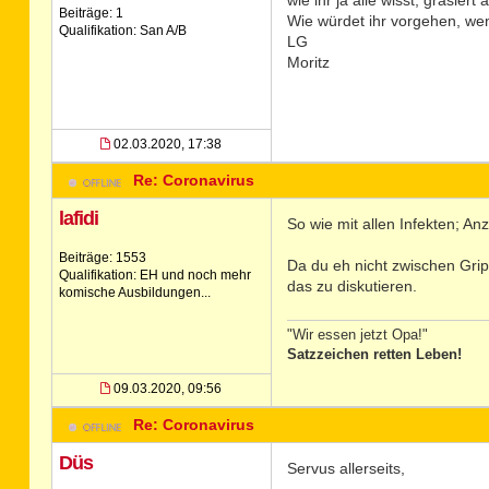
wie ihr ja alle wisst, grasiert
Beiträge: 1
Wie würdet ihr vorgehen, wenn
Qualifikation: San A/B
LG
Moritz
02.03.2020, 17:38
Re: Coronavirus
lafidi
So wie mit allen Infekten; An
Beiträge: 1553
Da du eh nicht zwischen Grip
Qualifikation: EH und noch mehr
das zu diskutieren.
komische Ausbildungen...
"Wir essen jetzt Opa!"
Satzzeichen retten Leben!
09.03.2020, 09:56
Re: Coronavirus
Düs
Servus allerseits,