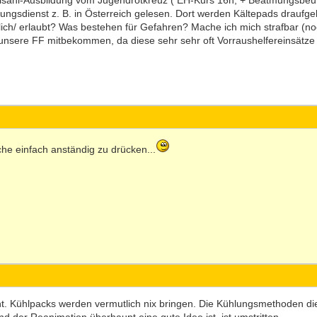
hulsani-Ausbildung vom Jugendrotkreuz ( EH-Kurs 16h, + Beatmungsbeute
ungsdienst z. B. in Österreich gelesen. Dort werden Kältepads draufge
ch/ erlaubt? Was bestehen für Gefahren? Mache ich mich strafbar (noc
nsere FF mitbekommen, da diese sehr sehr oft Vorraushelfereinsätze fäh
che einfach anständig zu drücken...
icht. Kühlpacks werden vermutlich nix bringen. Die Kühlungsmethoden die