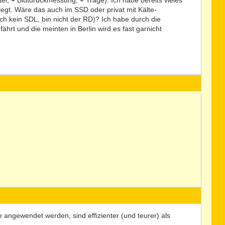
l, + Blutdruckmessung, + Trage). Ich habe bereits vieles
legt. Wäre das auch im SSD oder privat mit Kälte-
h kein SDL, bin nicht der RD)? Ich habe durch die
rt und die meinten in Berlin wird es fast garnicht
 angewendet werden, sind effizienter (und teurer) als