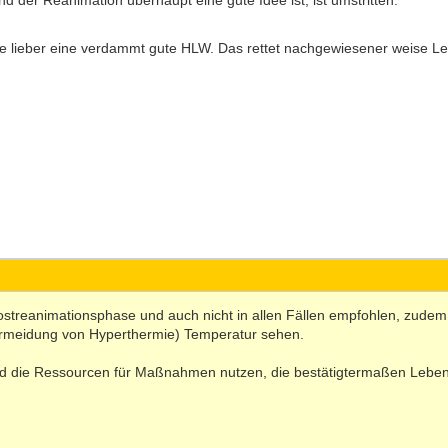
 der Reanimation überhaupt eine gute Idee ist, ist umstritten.
e lieber eine verdammt gute HLW. Das rettet nachgewiesener weise L
Postreanimationsphase und auch nicht in allen Fällen empfohlen, zudem 
rmeidung von Hyperthermie) Temperatur sehen.
 die Ressourcen für Maßnahmen nutzen, die bestätigtermaßen Leben 