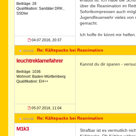
erlaubt ist. Ich habe die Sc
Beiträge: 28
über die Reanimation im Rett
Qualifikation: Sanitäter DRK ,
Sofortkompressen auch mögli
SSDler
Jugendfeuerwehr vieles von u
gemacht.
Ich hoffe ihr könnt mir helfen.
04.07.2016, 20:37
Re: Kältepacks bei Reanimation
leuchtreklamefahrer
Kannst du dir sparen - versu
Beiträge: 1036
Wohnort: Baden-Württemberg
Qualifikation: EH++
05.07.2016, 11:04
Re: Kältepacks bei Reanimation
M1k3
Strafbar ist es vermutlich n