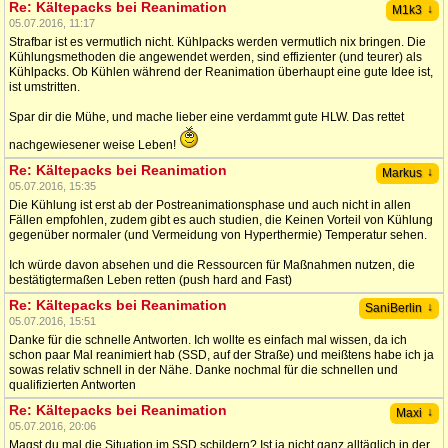
Re: Kältepacks bei Reanimation
↓
M1k3
05.07.2016, 11:17
Strafbar ist es vermutlich nicht. Kühlpacks werden vermutlich nix bringen. Die
Kühlungsmethoden die angewendet werden, sind effizienter (und teurer) als
Kühlpacks. Ob Kühlen während der Reanimation überhaupt eine gute Idee ist,
ist umstritten.
Spar dir die Mühe, und mache lieber eine verdammt gute HLW. Das rettet
nachgewiesener weise Leben!
Re: Kältepacks bei Reanimation
↓
Markus
05.07.2016, 15:35
Die Kühlung ist erst ab der Postreanimationsphase und auch nicht in allen
Fällen empfohlen, zudem gibt es auch studien, die Keinen Vorteil von Kühlung
gegenüber normaler (und Vermeidung von Hyperthermie) Temperatur sehen.
Ich würde davon absehen und die Ressourcen für Maßnahmen nutzen, die
bestätigtermaßen Leben retten (push hard and Fast)
Re: Kältepacks bei Reanimation
↓
SaniBerlin
05.07.2016, 15:51
Danke für die schnelle Antworten. Ich wollte es einfach mal wissen, da ich
schon paar Mal reanimiert hab (SSD, auf der Straße) und meißtens habe ich ja
sowas relativ schnell in der Nähe. Danke nochmal für die schnellen und
qualifizierten Antworten
Re: Kältepacks bei Reanimation
↓
Maxi
05.07.2016, 20:06
Magst du mal die Situation im SSD schildern? Ist ja nicht ganz alltäglich in der