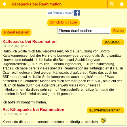
Kältepacks bei Reanimation
Switch to full style
Antwort erstellen
Kältepacks bei Reanimation
↓
SaniBerlin
04.07.2016, 20:37
Hallo, ich wollte mich Mal vergewissern, ob die Benutzung von Sofort-
Kältekompressen bei der Herz-und Lungenwiederbelebung als Schulsanitäter
sinnvoll und erlaubt ist. Ich habe die Schulsani-Ausbildung vom
Jugendrotkreuz ( EH-Kurs 16h, + Beatmungsbeutel, + Blutdruckmessung, +
Trage). Ich habe bereits vieles über die Reanimation im Rettungsdienst z. B. in
Österreich gelesen. Dort werden Kältepads draufgelegt. Wäre das auch im
SSD oder privat mit Kälte-Sofortkompressen auch möglich/ erlaubt? Was
bestehen für Gefahren? Mache ich mich strafbar (noch kein SDL, bin nicht der
RD)? Ich habe durch die Jugendfeuerwehr vieles von unsere FF
mitbekommen, da diese sehr sehr oft Vorraushelfereinsätze fährt und die
meinten in Berlin wird es fast garnicht gemacht.
Ich hoffe ihr könnt mir helfen.
Re: Kältepacks bei Reanimation
↓
leuchtreklamefahrer
05.07.2016, 11:04
Kannst du dir sparen - versuche einfach anständig zu drücken...