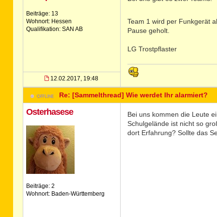
Beiträge: 13
Team 1 wird per Funkgerät ala
Wohnort: Hessen
Qualifikation: SAN AB
Pause geholt.
LG Trostpflaster
12.02.2017, 19:48
Re: [Sammelthread] Wie werdet Ihr alarmiert?
Osterhasese
Bei uns kommen die Leute ei
Schulgelände ist nicht so gr
dort Erfahrung? Sollte das 
Beiträge: 2
Wohnort: Baden-Württemberg