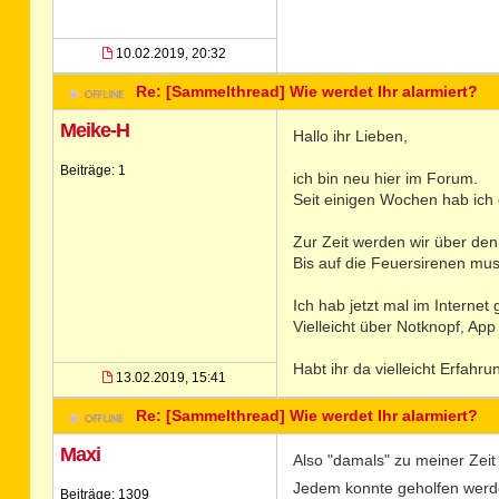
10.02.2019, 20:32
Re: [Sammelthread] Wie werdet Ihr alarmiert?
Meike-H
Hallo ihr Lieben,
Beiträge: 1
ich bin neu hier im Forum.
Seit einigen Wochen hab ich 
Zur Zeit werden wir über den
Bis auf die Feuersirenen mus
Ich hab jetzt mal im Internet
Vielleicht über Notknopf, Ap
Habt ihr da vielleicht Erfahr
13.02.2019, 15:41
Re: [Sammelthread] Wie werdet Ihr alarmiert?
Maxi
Also "damals" zu meiner Zei
Jedem konnte geholfen werde
Beiträge: 1309