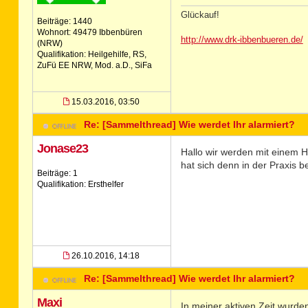
Glückauf!
Beiträge: 1440
Wohnort: 49479 Ibbenbüren
http://www.drk-ibbenbueren.de/
(NRW)
Qualifikation: Heilgehilfe, RS,
ZuFü EE NRW, Mod. a.D., SiFa
15.03.2016, 03:50
Re: [Sammelthread] Wie werdet Ihr alarmiert?
Jonase23
Hallo wir werden mit einem H
hat sich denn in der Praxis 
Beiträge: 1
Qualifikation: Ersthelfer
26.10.2016, 14:18
Re: [Sammelthread] Wie werdet Ihr alarmiert?
Maxi
In meiner aktiven Zeit wurde