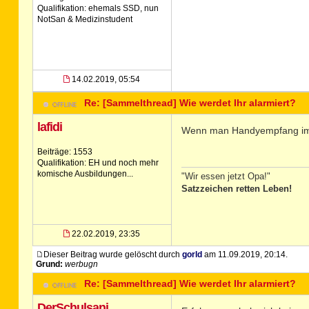
Qualifikation: ehemals SSD, nun
NotSan & Medizinstudent
14.02.2019, 05:54
Re: [Sammelthread] Wie werdet Ihr alarmiert?
lafidi
Wenn man Handyempfang im G
Beiträge: 1553
Qualifikation: EH und noch mehr
komische Ausbildungen...
"Wir essen jetzt Opa!"
Satzzeichen retten Leben!
22.02.2019, 23:35
Dieser Beitrag wurde gelöscht durch
gorld
am 11.09.2019, 20:14.
Grund:
werbugn
Re: [Sammelthread] Wie werdet Ihr alarmiert?
DerSchulsani