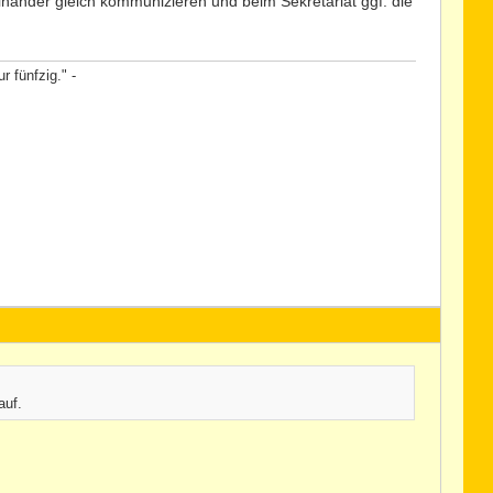
einander gleich kommunizieren und beim Sekretariat ggf. die
 fünfzig." -
auf.