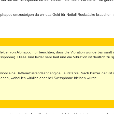
r derzeit mit Swissphone de900 Meldern alarmiert. Wir haben sie g
phapoc umzusteigen da wir das Geld für Notfall Rucksäcke brauchen, s
der von Alphapoc nur berichten, dass die Vibration wunderbar sanft is
sphone). Diese sind leider sehr laut und die Vibration ist deutlich zu
wohl eine Batteriezustandsabhängige Lautstärke. Nach kurzer Zeit ist d
ehen, wobei ich wirklich eher bei Swissphone bleiben würde.