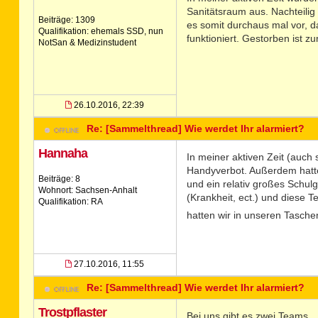
Sanitätsraum aus. Nachteilig 
Beiträge: 1309
es somit durchaus mal vor,
Qualifikation: ehemals SSD, nun
funktioniert. Gestorben ist zu
NotSan & Medizinstudent
26.10.2016, 22:39
Re: [Sammelthread] Wie werdet Ihr alarmiert?
Hannaha
In meiner aktiven Zeit (auch
Handyverbot. Außerdem hatten 
Beiträge: 8
und ein relativ großes Schul
Wohnort: Sachsen-Anhalt
(Krankheit, ect.) und diese 
Qualifikation: RA
hatten wir in unseren Tasche
27.10.2016, 11:55
Re: [Sammelthread] Wie werdet Ihr alarmiert?
Trostpflaster
Bei uns gibt es zwei Teams.