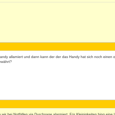
andy allamiert und dann kann der der das Handy hat sich noch einen o
bewährt?
n wir bei Notfällen via Durchsage alarmiert. Für Kleinigkeiten hing e