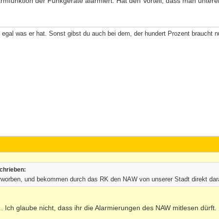
larmfunktion der Funkgeräte alarmiert. Hat den Vorteil, dass man unter
 egal was er hat. Sonst gibst du auch bei dem, der hundert Prozent braucht nur
chrieben:
erworben, und bekommen durch das RK den NAW von unserer Stadt direkt dar
... Ich glaube nicht, dass ihr die Alarmierungen des NAW mitlesen dürft.