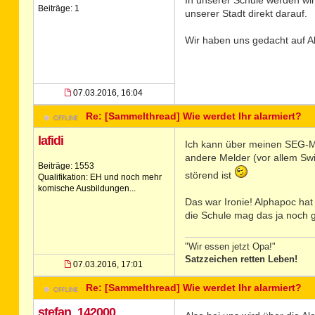
In unserer Schule werden wi
Beiträge: 1
unserer Stadt direkt darauf.
Wir haben uns gedacht auf Al
07.03.2016, 16:04
Re: [Sammelthread] Wie werdet Ihr alarmiert?
lafidi
Ich kann über meinen SEG-Mel
andere Melder (vor allem Swis
Beiträge: 1553
störend ist
Qualifikation: EH und noch mehr
komische Ausbildungen...
Das war Ironie! Alphapoc hat 
die Schule mag das ja noch g
"Wir essen jetzt Opa!"
Satzzeichen retten Leben!
07.03.2016, 17:01
Re: [Sammelthread] Wie werdet Ihr alarmiert?
stefan_142000