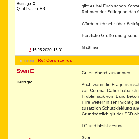
Beiträge: 3
gibt es bei Euch schon Konze
Qualifikation: RS
Rahmen der Stilllegung des A
Würde mich sehr über Beiträg
Herzliche Grüße und g´sund 
Matthias
15.05.2020, 16:31
Re: Coronavirus
Sven E
Guten Abend zusammen,
Beiträge: 1
Auch wenn die Frage nun schon
von Corona. Daher habe ich m
Problematik vom Land bekomm
Hilfe weiterhin sehr wichtig
zusätzlich Schutzkleidung an
Grundsätzlich gilt der SSD al
LG und bleibt gesund
Sven