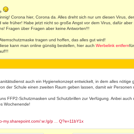
de
ig! Corona hier, Corona da. Alles dreht sich nur um diesen Virus, der a
ird wie früher! Habe jetzt nicht so große Angst vor dem Virus, dafür ab
ns! Fragen über Fragen aber keine Antworten!!!
e Atemschutzmaske tragen und hoffen, das alles gut wird!
ese kann man online günstig bestellen, hier auch
Werbelink entfern
fü
uf!!!
itätsdienst auch ein Hygienekonzept entwickelt, in dem alles nötige ge
on der Schule einen zweiten Raum geben lassen, damit wir Personen mi
 uns FFP2-Schutzmasken und Schutzbrillen zur Verfügung. Anbei auc
nes Wochenende!
go-my.sharepoint.com/:w:/g/p ... Q?e=11bY1x