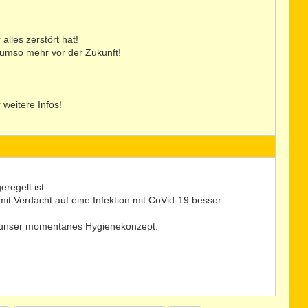
lles zerstört hat!
er umso mehr vor der Zukunft!
r weitere Infos!
regelt ist.
t Verdacht auf eine Infektion mit CoVid-19 besser
h unser momentanes Hygienekonzept.