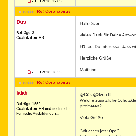
20.10.2020, 22:05
Re: Coronavirus
Düs
Hallo Sven,
Beiträge: 3
vielen Dank für Deine Antwor
Qualifikation: RS
Hättest Du Interesse, dass w
Herzliche Grüße,
Matthias
21.10.2020, 16:33
Re: Coronavirus
lafidi
@Düs @Sven E
Welche zusätzliche Schutzkle
Beiträge: 1553
profitieren?
Qualifikation: EH und noch mehr
komische Ausbildungen...
Viele Grüße
"Wir essen jetzt Opa!"