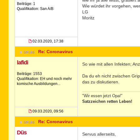
wie ihr ja alle wisst, grasiert
Beiträge: 1
Wie würdet ihr vorgehen, wenn
Qualifikation: San A/B
LG
Moritz
02.03.2020, 17:38
Re: Coronavirus
lafidi
So wie mit allen Infekten; An
Beiträge: 1553
Da du eh nicht zwischen Grip
Qualifikation: EH und noch mehr
das zu diskutieren.
komische Ausbildungen...
"Wir essen jetzt Opa!"
Satzzeichen retten Leben!
09.03.2020, 09:56
Re: Coronavirus
Düs
Servus allerseits,