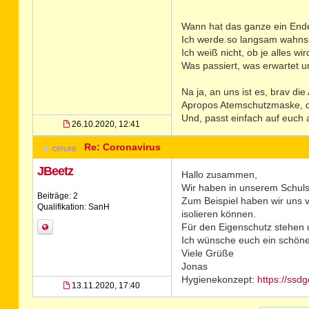
Wann hat das ganze ein En
Ich werde so langsam wahnsinn
Ich weiß nicht, ob je alles w
Was passiert, was erwartet u
Na ja, an uns ist es, brav di
Apropos Atemschutzmaske, di
Und, passt einfach auf euch a
26.10.2020, 12:41
Re: Coronavirus
JBeetz
Hallo zusammen,
Wir haben in unserem Schulsan
Beiträge: 2
Zum Beispiel haben wir uns v
Qualifikation: SanH
isolieren können.
Für den Eigenschutz stehen
Ich wünsche euch ein schö
Viele Grüße
Jonas
Hygienekonzept:
https://ssd
13.11.2020, 17:40