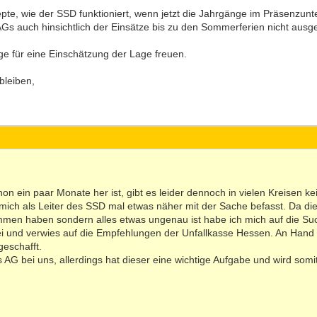
pte, wie der SSD funktioniert, wenn jetzt die Jahrgänge im Präsenzu
Gs auch hinsichtlich der Einsätze bis zu den Sommerferien nicht ausgef
e für eine Einschätzung der Lage freuen.
bleiben,
 ein paar Monate her ist, gibt es leider dennoch in vielen Kreisen kein
ich als Leiter des SSD mal etwas näher mit der Sache befasst. Da die 
en haben sondern alles etwas ungenau ist habe ich mich auf die Suc
 sei und verwies auf die Empfehlungen der Unfallkasse Hessen. An Hand
geschafft.
s AG bei uns, allerdings hat dieser eine wichtige Aufgabe und wird somi