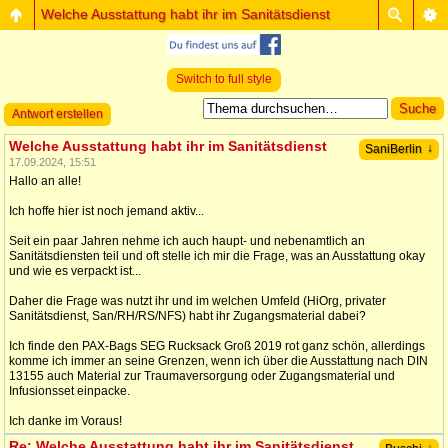
Welche Ausstattung habt ihr im Sanitätsdienst
Switch to full style
Antwort erstellen
Welche Ausstattung habt ihr im Sanitätsdienst
↓
SaniBerlin
17.09.2024, 15:51
Hallo an alle!
Ich hoffe hier ist noch jemand aktiv...
Seit ein paar Jahren nehme ich auch haupt- und nebenamtlich an
Sanitätsdiensten teil und oft stelle ich mir die Frage, was an Ausstattung okay
und wie es verpackt ist...
Daher die Frage was nutzt ihr und im welchen Umfeld (HiOrg, privater
Sanitätsdienst, San/RH/RS/NFS) habt ihr Zugangsmaterial dabei?
Ich finde den PAX-Bags SEG Rucksack Groß 2019 rot ganz schön, allerdings
komme ich immer an seine Grenzen, wenn ich über die Ausstattung nach DIN
13155 auch Material zur Traumaversorgung oder Zugangsmaterial und
Infusionsset einpacke.
Ich danke im Voraus!
Re: Welche Ausstattung habt ihr im Sanitätsdienst