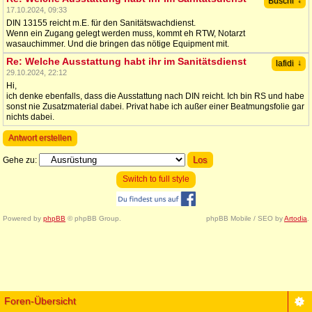
↓
Buschi
17.10.2024, 09:33
DIN 13155 reicht m.E. für den Sanitätswachdienst.
Wenn ein Zugang gelegt werden muss, kommt eh RTW, Notarzt
wasauchimmer. Und die bringen das nötige Equipment mit.
Re: Welche Ausstattung habt ihr im Sanitätsdienst
↓
lafidi
29.10.2024, 22:12
Hi,
ich denke ebenfalls, dass die Ausstattung nach DIN reicht. Ich bin RS und habe
sonst nie Zusatzmaterial dabei. Privat habe ich außer einer Beatmungsfolie gar
nichts dabei.
Antwort erstellen
Gehe zu:
Switch to full style
Powered by
phpBB
© phpBB Group.
phpBB Mobile / SEO by
Artodia
.
Foren-Übersicht